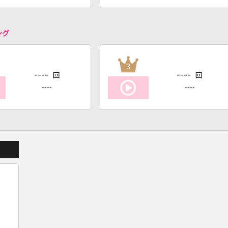
ング
3
----
----
回
回
----
----