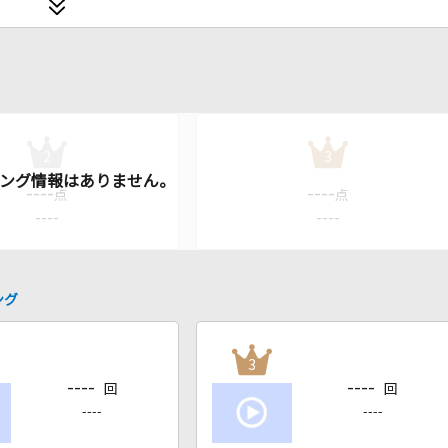
2
3
----
----
点
点
----
----
ング
3
----
----
回
回
----
----