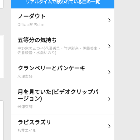
リアルタイムで歌われている曲の一覧
ノーダウト
Official髭男dism
五等分の気持ち
中野家の五つ子(花澤香菜・竹達彩奈・伊藤美来・
佐倉綾音・水瀬いのり)
クランベリーとパンケーキ
米津玄師
月を見ていた(ビデオクリップバ
ージョン)
米津玄師
ラピスラズリ
藍井エイル