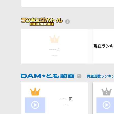
1
----
点
----
再生回数ランキ
1
2
----
回
----