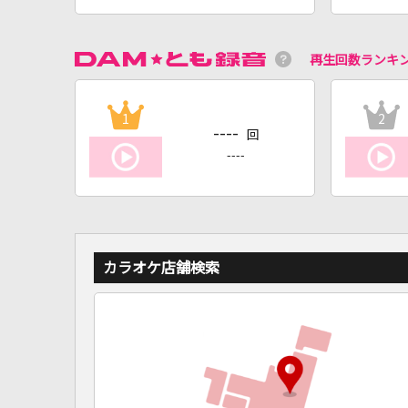
再生回数ランキ
1
2
----
回
----
カラオケ店舗検索