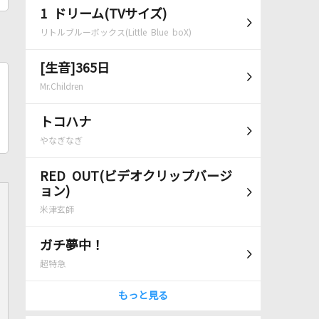
1 ドリーム(TVサイズ)
リトルブルーボックス(Little Blue boX)
[生音]365日
Mr.Children
トコハナ
やなぎなぎ
RED OUT(ビデオクリップバージ
ョン)
米津玄師
ガチ夢中！
超特急
もっと見る