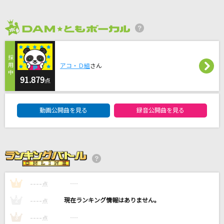
東京VICTORY
サザンオールスターズ
2026年8月度
Wonderland
アコ・Ｄ組
さん
iri
91.879
点
灰色と青(+菅田将暉)
DAM★ともボーカルエントリーランキング
米津玄師
動画公開曲を見る
録音公開曲を見る
[生音]アイスクリーム シンドローム
スキマスイッチ
もっと見る
----
----
1
点
DAMの新曲・ランキングなど
----
----
2
点
カラオケ最新情報をチェック！
----
----
3
点