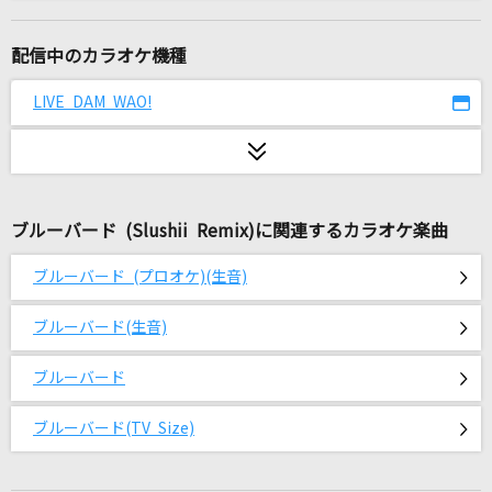
[生音]第ゼロ感
10-FEET
配信中のカラオケ機種
[生音]恋しさと せつなさと 心強さと(ストリー
LIVE DAM WAO!
トファイターII MOVIE ver.)
篠原涼子with t.komuro
海の声
浦島太郎(桐谷健太)
ブルーバード (Slushii Remix)に関連するカラオケ楽曲
ブルーバード (プロオケ)(生音)
innocent arrogance
BiSH
ブルーバード(生音)
[生音]怪盗
ブルーバード
back number
ブルーバード(TV Size)
LOSER
米津玄師