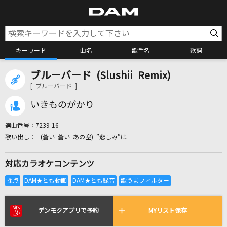
キーワード
曲名
歌手名
歌詞
ブルーバード (Slushii Remix)
カラオケ検索
[ ブルーバード ]
いきものがかり
カラオケ店舗検索
選曲番号：
7239-16
(蒼い 蒼い あの空) ”悲しみ”は
カラオケリクエスト
対応カラオケコンテンツ
全国りれき
リアルタイムで歌われている曲の一覧
デンモクアプリで予約
MYリスト保存