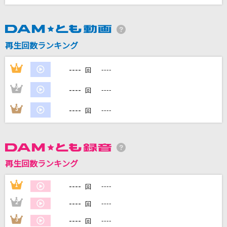
DAMに会員登録・ログインして
再生回数ランキング
カラオケをもっと楽しもう！
----
1
----
回
----
2
----
回
自宅でカラオケ歌い放題！
----
3
----
回
家族や友達と一緒に！練習にも！
再生回数ランキング
----
1
----
回
----
2
----
回
----
3
----
回