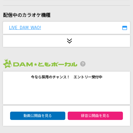
[生音]君の為のキミノウタ(ビデオクリップバー
ジョン)
配信中のカラオケ機種
川崎鷹也
LIVE DAM WAO!
[生音]プライド革命
CHiCO with HoneyWorks
[オリカラ]化身
福山雅治
2026年8月度
[生音]Fighter
今なら採用のチャンス！ エントリー受付中
KANA-BOON
母国情緒
東京事変
DAM★ともボーカルエントリーランキング
動画公開曲を見る
録音公開曲を見る
自由に捕らわれる
カンザキイオリ