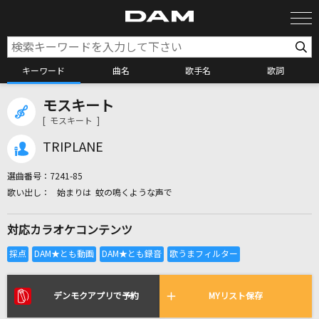
キーワード
曲名
歌手名
歌詞
モスキート
カラオケ検索
[ モスキート ]
TRIPLANE
カラオケ店舗検索
選曲番号：
7241-85
始まりは 蚊の鳴くような声で
カラオケリクエスト
対応カラオケコンテンツ
全国りれき
リアルタイムで歌われている曲の一覧
デンモクアプリで予約
MYリスト保存