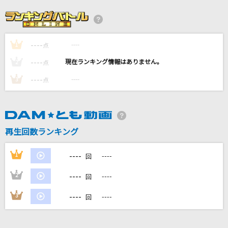
Mysterious
Naifu
----
----
1
点
少女A
----
----
2
点
椎名もた feat.鏡音リン
----
----
3
点
満月の雫は媚薬
武蔵坊弁慶(宮田幸季)
再生回数ランキング
Flavor Of Life -Ballad Version-
宇多田ヒカル
----
1
----
回
もっと見る
----
2
----
回
----
3
----
回
DAMの新曲・ランキングなど
カラオケ最新情報をチェック！