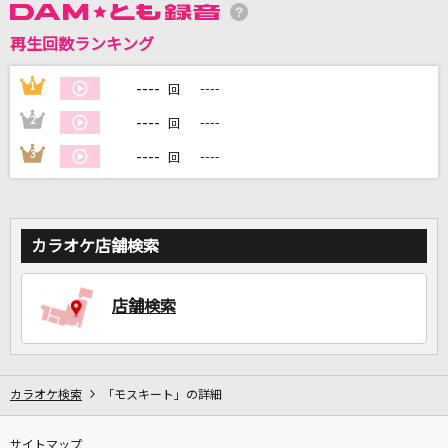
再生回数ランキング
DAMに会員登録・ログインして
----
1
----
回
カラオケをもっと楽しもう！
----
2
----
回
----
3
----
回
自宅でカラオケ歌い放題！
家族や友達と一緒に！練習にも！
カラオケ店舗検索
店舗検索
カラオケ検索
「モスキート」の詳細
サイトマップ