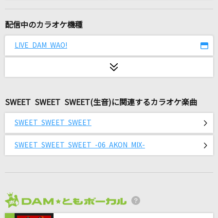
初恋の亡霊
Juice=Juice
配信中のカラオケ機種
because
LIVE DAM WAO!
timelesz
メランコリック
Junky feat.鏡音リン
SWEET SWEET SWEET(生音)に関連するカラオケ楽曲
スターランド
SWEET SWEET SWEET
みやかわくん
SWEET SWEET SWEET -06 AKON MIX-
怪獣
サカナクション
回レ!雪月花
歌組雪月花 夜々(原田ひとみ)・いろり(茅野愛衣)・小紫(小倉唯)
2026年8月度