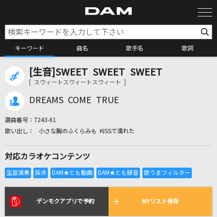
キーワード
曲名
歌手名
歌詞
[生音]SWEET SWEET SWEET
カラオケ検索
[ スウィートスウィートスウィート ]
DREAMS COME TRUE
カラオケ店舗検索
選曲番号：
7243-61
小さな胸のふくらみも KISSで濡れた
カラオケリクエスト
対応カラオケコンテンツ
全国りれき
リアルタイムで歌われている曲の一覧
デンモクアプリで予約
MYリスト保存