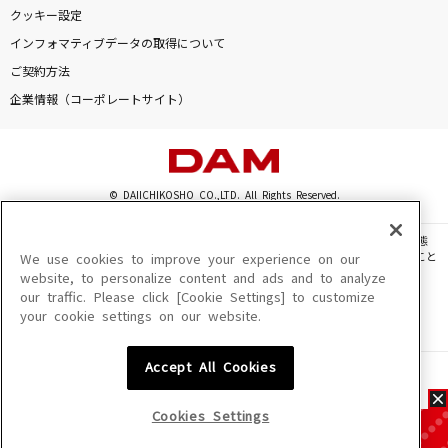
クッキー設定
インフォマティブデータの取得について
ご契約方法
企業情報（コーポレートサイト）
© DAIICHIKOSHO CO.,LTD. All Rights Reserved.
このサイトに掲載されている一切の文章・画像・写真・動画・音声等を、手段や形態
を問わず、著作権法の定める範囲を超えて無断で複製、転載、ファイル化などすること
We use cookies to improve your experience on our
を禁じます。
website, to personalize content and ads and to analyze
our traffic. Please click [Cookie Settings] to customize
楽曲及びコンテンツは、機種によりご利用いただけない場合があります。
your cookie settings on our website.
楽曲及びコンテンツの配信日、配信内容が変更になる場合があります。
楽曲によりMYリスト保存ができない場合があります。
Accept All Cookies
JASRAC許諾番号
6602250213Y31015 6602250112Y38026 6602250240Y31015
6602250241Y45122
Cookies Settings
NexTone許諾番号