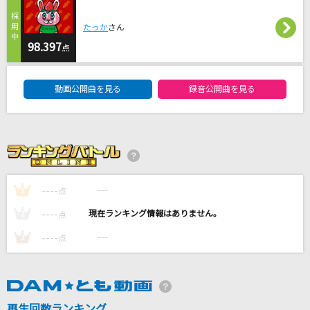
怪獣の花唄
たっか
さん
Vaundy
98.397
点
サンタクロース
DAM★ともボーカルエントリーランキング
ELLEGARDEN
動画公開曲を見る
録音公開曲を見る
[生音]My Revolution
渡辺美里
Again
Mr.Children
----
----
1
点
----
----
2
点
もっと見る
----
----
3
点
DAMの新曲・ランキングなど
カラオケ最新情報をチェック！
再生回数ランキング