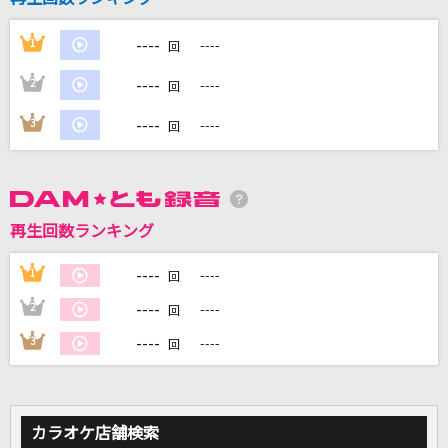
----
1
----
回
DAMに会員登録・ログインして
カラオケをもっと楽しもう！
----
2
----
回
----
3
----
回
自宅でカラオケ歌い放題！
家族や友達と一緒に！練習にも！
再生回数ランキング
----
1
----
回
----
2
----
回
----
3
----
回
カラオケ店舗検索