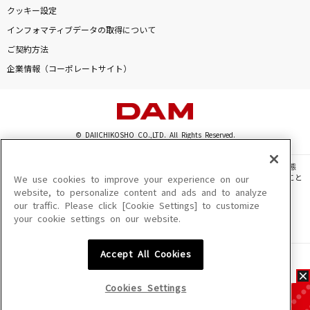
クッキー設定
インフォマティブデータの取得について
ご契約方法
企業情報（コーポレートサイト）
© DAIICHIKOSHO CO.,LTD. All Rights Reserved.
このサイトに掲載されている一切の文章・画像・写真・動画・音声等を、手段や形態
を問わず、著作権法の定める範囲を超えて無断で複製、転載、ファイル化などすること
We use cookies to improve your experience on our
を禁じます。
website, to personalize content and ads and to analyze
our traffic. Please click [Cookie Settings] to customize
楽曲及びコンテンツは、機種によりご利用いただけない場合があります。
your cookie settings on our website.
楽曲及びコンテンツの配信日、配信内容が変更になる場合があります。
楽曲によりMYリスト保存ができない場合があります。
Accept All Cookies
JASRAC許諾番号
6602250213Y31015 6602250112Y38026 6602250240Y31015
6602250241Y45122
Cookies Settings
NexTone許諾番号