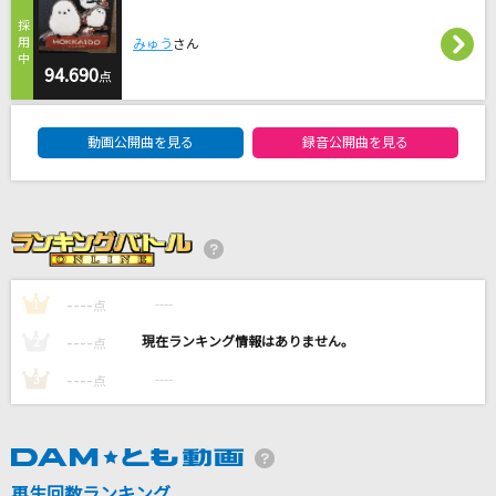
[プロオケ]桜
みゅう
さん
コブクロ
94.690
点
DAM★ともボーカルエントリーランキング
少女レイ
動画公開曲を見る
録音公開曲を見る
みきとP
倍倍FIGHT!
CANDY TUNE
Fright
----
----
1
点
Creepy Nuts
----
----
2
点
もっと見る
----
----
3
点
DAMの新曲・ランキングなど
カラオケ最新情報をチェック！
再生回数ランキング