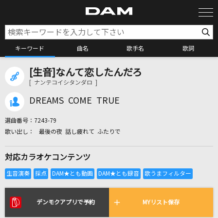
キーワード
曲名
歌手名
歌詞
[生音]なんて恋したんだろ
カラオケ検索
[ ナンテコイシタンダロ ]
DREAMS COME TRUE
カラオケ店舗検索
選曲番号：
7243-79
最後の夜 話し疲れて ふたりで
カラオケリクエスト
対応カラオケコンテンツ
全国りれき
リアルタイムで歌われている曲の一覧
デンモクアプリで予約
MYリスト保存