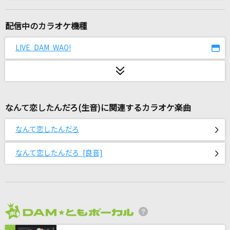
[プロオケ]I LOVE YOU
尾崎豊
配信中のカラオケ機種
ネコミミアーカイブ
LIVE DAM WAO!
糞田舎P feat.初音ミク
ADAMAS(ソードアート・オンライン アリシゼー
ション Ver.)
LiSA
なんて恋したんだろ(生音)に関連するカラオケ楽曲
なんて恋したんだろ
だから僕は音楽を辞めた
ヨルシカ
なんて恋したんだろ [良音]
MEMORIA
藍井エイル
[生音]十戒(1984)
2026年8月度
中森明菜