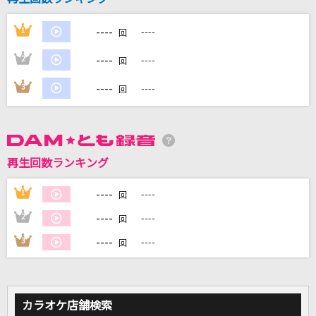
----
1
----
回
DAMに会員登録・ログインして
----
2
----
回
カラオケをもっと楽しもう！
----
3
----
回
自宅でカラオケ歌い放題！
家族や友達と一緒に！練習にも！
再生回数ランキング
----
1
----
回
----
2
----
回
----
3
----
回
カラオケ店舗検索