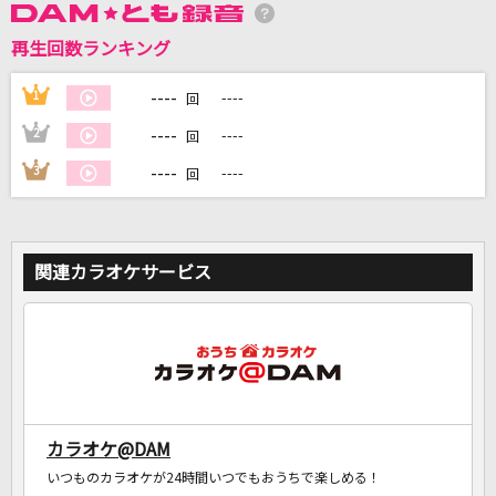
再生回数ランキング
DAMに会員登録・ログインして
カラオケをもっと楽しもう！
----
1
----
回
----
2
----
回
----
3
----
回
自宅でカラオケ歌い放題！
家族や友達と一緒に！練習にも！
関連カラオケサービス
カラオケ@DAM
いつものカラオケが24時間いつでもおうちで楽しめる！