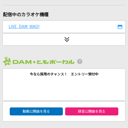
瞳をとじて
平井堅
配信中のカラオケ機種
旅路
LIVE DAM WAO!
藤井 風
アカペラ
ハウンド・ドッグ
2026年8月度
[生音]晴る
今なら採用のチャンス！ エントリー受付中
ヨルシカ
チェリーハント
奏音69 feat.巡音ルカ
DAM★ともボーカルエントリーランキング
[生音]スターダスト・キッズ
動画公開曲を見る
録音公開曲を見る
佐野元春