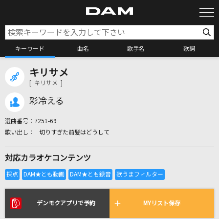
キーワード
曲名
歌手名
歌詞
キリサメ
カラオケ検索
[ キリサメ ]
彩冷える
カラオケ店舗検索
選曲番号：
7251-69
切りすぎた前髪はどうして
カラオケリクエスト
対応カラオケコンテンツ
全国りれき
リアルタイムで歌われている曲の一覧
デンモクアプリで予約
MYリスト保存