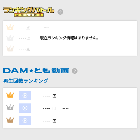
[生音]雨
森高千里
----
----
1
STAY AWAY
点
L'Arc-en-Ciel
----
----
2
点
----
----
3
点
宿命
Official髭男dism
怪獣の花唄
再生回数ランキング
Vaundy
----
1
----
回
もっと見る
----
2
----
回
DAMの新曲・ランキングなど
----
3
----
回
カラオケ最新情報をチェック！