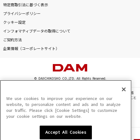
特定商取引法に基づく表示
プライバシーポリシー
クッキー設定
インフォマティブデータの取得について
ご契約方法
企業情報（コーポレートサイト）
© DAIICHIKOSHO CO.,LTD. All Rights Reserved.
このサイトに掲載されている一切の文章・画像・写真・動画・音声等を、手段や形態
を問わず、著作権法の定める範囲を超えて無断で複製、転載、ファイル化などすること
We use cookies to improve your experience on our
を禁じます。
website, to personalize content and ads and to analyze
our traffic. Please click [Cookie Settings] to customize
楽曲及びコンテンツは、機種によりご利用いただけない場合があります。
your cookie settings on our website.
楽曲及びコンテンツの配信日、配信内容が変更になる場合があります。
楽曲によりMYリスト保存ができない場合があります。
Accept All Cookies
JASRAC許諾番号
6602250213Y31015 6602250112Y38026 6602250240Y31015