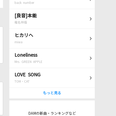
back number
[良音]本能
椎名林檎
ヒカリヘ
miwa
Loneliness
Mrs. GREEN APPLE
LOVE SONG
TOM・CAT
もっと見る
DAMの新曲・ランキングなど