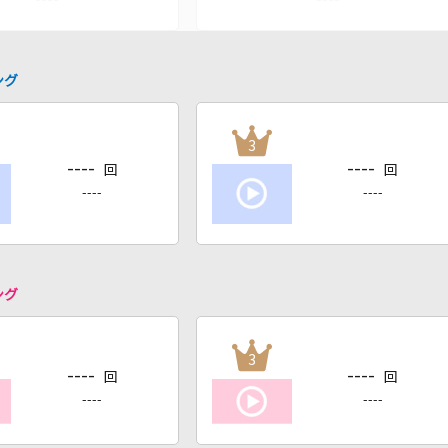
ング
3
----
----
回
回
----
----
ング
3
----
----
回
回
----
----