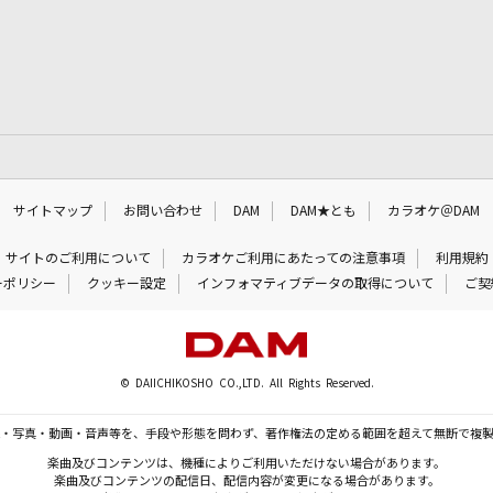
サイトマップ
お問い合わせ
DAM
DAM★とも
カラオケ＠DAM
サイトのご利用について
カラオケご利用にあたっての注意事項
利用規約
ーポリシー
クッキー設定
インフォマティブデータの取得について
ご契
© DAIICHIKOSHO CO.,LTD. All Rights Reserved.
・写真・動画・音声等を、手段や形態を問わず、著作権法の定める範囲を超えて無断で複
楽曲及びコンテンツは、機種によりご利用いただけない場合があります。
楽曲及びコンテンツの配信日、配信内容が変更になる場合があります。