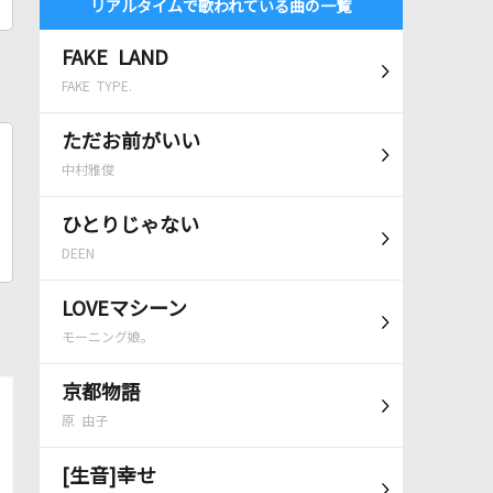
リアルタイムで歌われている曲の一覧
FAKE LAND
FAKE TYPE.
ただお前がいい
中村雅俊
ひとりじゃない
DEEN
LOVEマシーン
モーニング娘。
京都物語
原 由子
[生音]幸せ