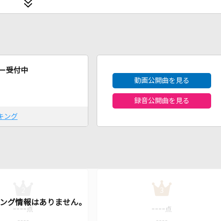
2026年8月度
ー受付中
動画公開曲を見る
録音公開曲を見る
キング
2
3
----
----
点
点
----
----