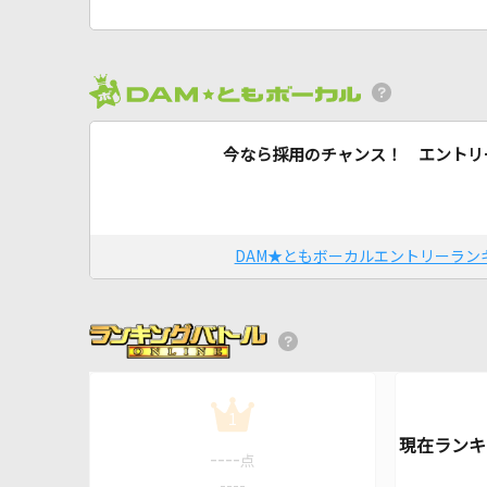
今なら採用のチャンス！ エントリ
DAM★ともボーカルエントリーラン
1
----
点
----