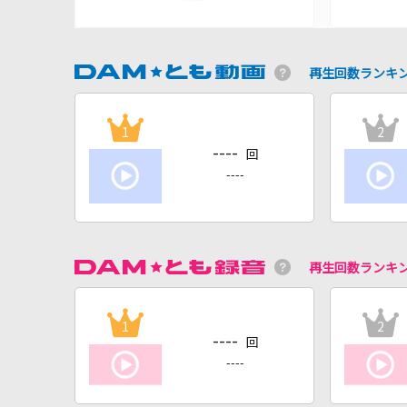
再生回数ランキ
1
2
----
回
----
再生回数ランキ
1
2
----
回
----