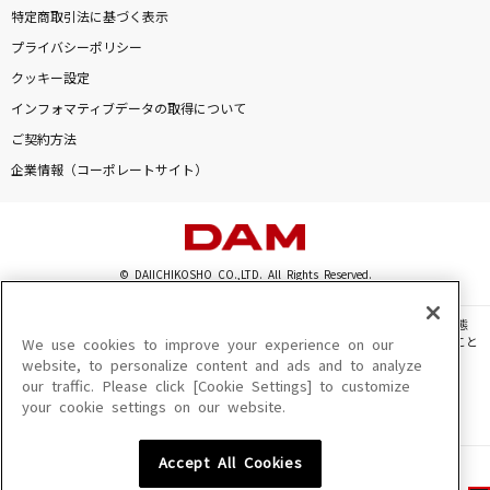
特定商取引法に基づく表示
プライバシーポリシー
クッキー設定
インフォマティブデータの取得について
ご契約方法
企業情報（コーポレートサイト）
© DAIICHIKOSHO CO.,LTD. All Rights Reserved.
このサイトに掲載されている一切の文章・画像・写真・動画・音声等を、手段や形態
を問わず、著作権法の定める範囲を超えて無断で複製、転載、ファイル化などすること
We use cookies to improve your experience on our
を禁じます。
website, to personalize content and ads and to analyze
our traffic. Please click [Cookie Settings] to customize
楽曲及びコンテンツは、機種によりご利用いただけない場合があります。
your cookie settings on our website.
楽曲及びコンテンツの配信日、配信内容が変更になる場合があります。
楽曲によりMYリスト保存ができない場合があります。
Accept All Cookies
JASRAC許諾番号
6602250213Y31015 6602250112Y38026 6602250240Y31015