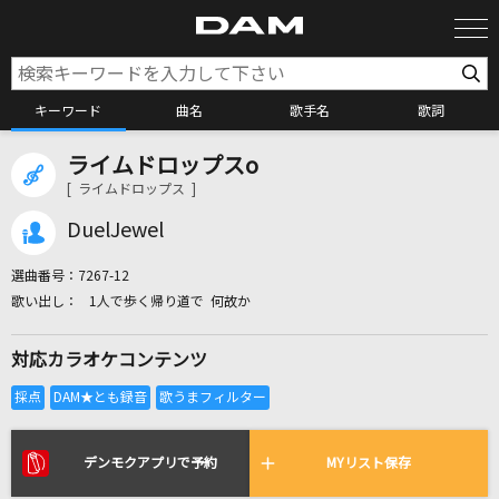
キーワード
曲名
歌手名
歌詞
ライムドロップスo
カラオケ検索
[ ライムドロップス ]
DuelJewel
カラオケ店舗検索
選曲番号：
7267-12
1人で歩く帰り道で 何故か
カラオケリクエスト
対応カラオケコンテンツ
全国りれき
リアルタイムで歌われている曲の一覧
デンモクアプリで予約
MYリスト保存