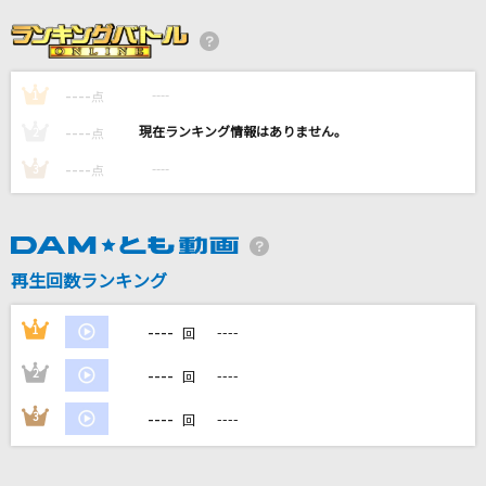
弱虫モンブラン
DECO*27
----
----
1
POP STAR
点
平井堅
----
----
2
点
----
----
3
点
マジカルスターシャインメイクアップ☆
西野カナ
ダーリン
再生回数ランキング
Mrs. GREEN APPLE
----
1
----
回
もっと見る
----
2
----
回
DAMの新曲・ランキングなど
----
3
----
回
カラオケ最新情報をチェック！