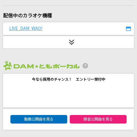
マーシャル・マキシマイザー feat.可不(KAFU)
柊マグネタイト
配信中のカラオケ機種
[生音]地上の星
LIVE DAM WAO!
中島みゆき
Loving You…
倉木麻衣
2026年8月度
[生音]君こそスターだ
今なら採用のチャンス！ エントリー受付中
サザンオールスターズ
残酷な天使のテーゼ
高橋洋子
DAM★ともボーカルエントリーランキング
HANABI
動画公開曲を見る
録音公開曲を見る
Mr.Children