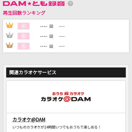
再生回数ランキング
DAMに会員登録・ログインして
カラオケをもっと楽しもう！
----
1
----
回
----
2
----
回
----
3
----
回
自宅でカラオケ歌い放題！
家族や友達と一緒に！練習にも！
関連カラオケサービス
カラオケ@DAM
いつものカラオケが24時間いつでもおうちで楽しめる！