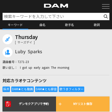
キーワード
曲名
歌手名
歌詞
Thursday
カラオケ検索
[ サーズデイ ]
Luby Sparks
カラオケ店舗検索
選曲番号：
7271-23
I got up early again The morning
カラオケリクエスト
対応カラオケコンテンツ
全国りれき
リアルタイムで歌われている曲の一覧
デンモクアプリで予約
MYリスト保存