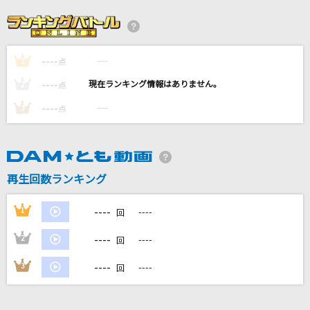
[生音]サマー・サスピション
杉山清貴&オメガトライブ
----
----
1
Magia
点
Kalafina
----
----
2
点
----
----
3
点
I
BUMP OF CHICKEN
春立ちぬ
再生回数ランキング
川野夏美
----
1
----
回
もっと見る
----
2
----
回
DAMの新曲・ランキングなど
----
3
----
回
カラオケ最新情報をチェック！