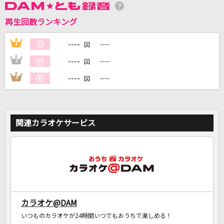
再生回数ランキング
DAMに会員登録・ログインして
カラオケをもっと楽しもう！
----
1
----
回
----
2
----
回
----
3
----
回
自宅でカラオケ歌い放題！
家族や友達と一緒に！練習にも！
関連カラオケサービス
カラオケ@DAM
いつものカラオケが24時間いつでもおうちで楽しめる！