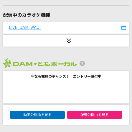
群青
YOASOBI
配信中のカラオケ機種
[生音]君の知らない物語
LIVE DAM WAO!
supercell
あの子コンプレックス
＝LOVE
2026年8月度
波まかせ
今なら採用のチャンス！ エントリー受付中
AKASAKI
歩道橋
乃木坂46
DAM★ともボーカルエントリーランキング
アイノマテリアル
動画公開曲を見る
録音公開曲を見る
Junky