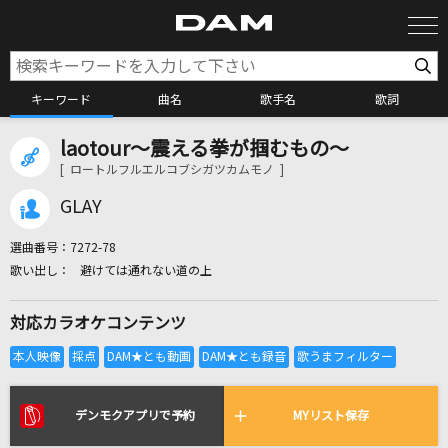
キーワード
曲名
歌手名
歌詞
laotour～震える拳が掴むもの～
カラオケ検索
[ ロートルフルエルコブシガツカムモノ ]
GLAY
カラオケ店舗検索
選曲番号：
7272-78
避けては通れない道の上
カラオケリクエスト
対応カラオケコンテンツ
全国りれき
リアルタイムで歌われている曲の一覧
デンモクアプリで予約
MYリスト保存