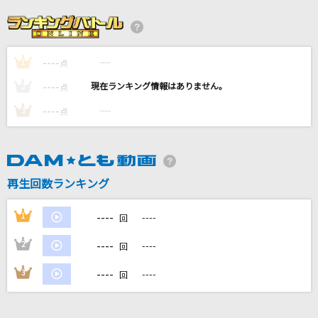
バラライカ
月島きらり starring 久住小春(モーニング娘。)
----
----
1
好きすぎて滅！
点
M!LK
----
----
2
点
----
----
3
点
のだ
大漠波新
[生音]HOT LIMIT
再生回数ランキング
T.M.Revolution
----
1
----
回
もっと見る
----
2
----
回
DAMの新曲・ランキングなど
----
3
----
回
カラオケ最新情報をチェック！