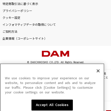
特定商取引法に基づく表示
プライバシーポリシー
クッキー設定
インフォマティブデータの取得について
ご契約方法
企業情報（コーポレートサイト）
© DAIICHIKOSHO CO.,LTD. All Rights Reserved.
このサイトに掲載されている一切の文章・画像・写真・動画・音声等を、手段や形態
を問わず、著作権法の定める範囲を超えて無断で複製、転載、ファイル化などすること
We use cookies to improve your experience on our
を禁じます。
website, to personalize content and ads and to analyze
our traffic. Please click [Cookie Settings] to customize
楽曲及びコンテンツは、機種によりご利用いただけない場合があります。
your cookie settings on our website.
楽曲及びコンテンツの配信日、配信内容が変更になる場合があります。
楽曲によりMYリスト保存ができない場合があります。
Accept All Cookies
JASRAC許諾番号
6602250213Y31015 6602250112Y38026 6602250240Y31015