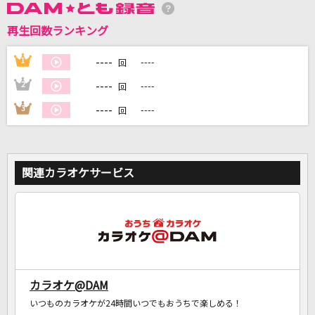
再生回数ランキング
DAMに会員登録・ログインして
カラオケをもっと楽しもう！
----
1
----
回
----
2
----
回
----
3
----
回
自宅でカラオケ歌い放題！
家族や友達と一緒に！練習にも！
関連カラオケサービス
カラオケ@DAM
いつものカラオケが24時間いつでもおうちで楽しめる！