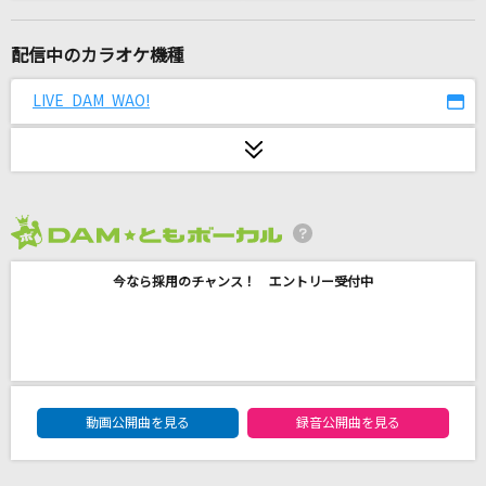
[生音]CHE.R.RY
YUI
配信中のカラオケ機種
もらい泣き
LIVE DAM WAO!
一青 窈
逢いたい理由
AAA(トリプル・エー)
2026年8月度
I LOVE...
今なら採用のチャンス！ エントリー受付中
Official髭男dism
ズルい女
シャ乱Q
DAM★ともボーカルエントリーランキング
いのちの歌
動画公開曲を見る
録音公開曲を見る
竹内まりや