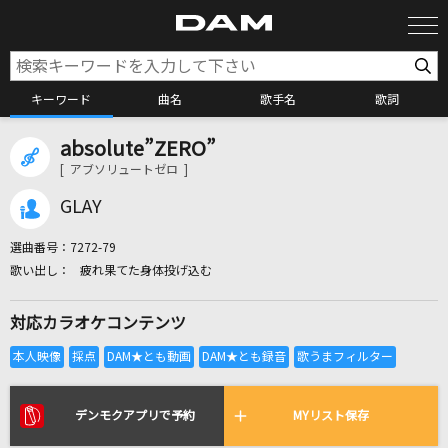
キーワード
曲名
歌手名
歌詞
absolute”ZERO”
カラオケ検索
[ アブソリュートゼロ ]
GLAY
カラオケ店舗検索
選曲番号：
7272-79
疲れ果てた身体投げ込む
カラオケリクエスト
対応カラオケコンテンツ
全国りれき
リアルタイムで歌われている曲の一覧
デンモクアプリで予約
MYリスト保存