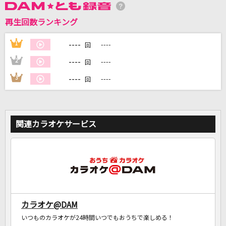
再生回数ランキング
DAMに会員登録・ログインして
カラオケをもっと楽しもう！
----
1
----
回
----
2
----
回
----
3
----
回
自宅でカラオケ歌い放題！
家族や友達と一緒に！練習にも！
関連カラオケサービス
カラオケ@DAM
いつものカラオケが24時間いつでもおうちで楽しめる！