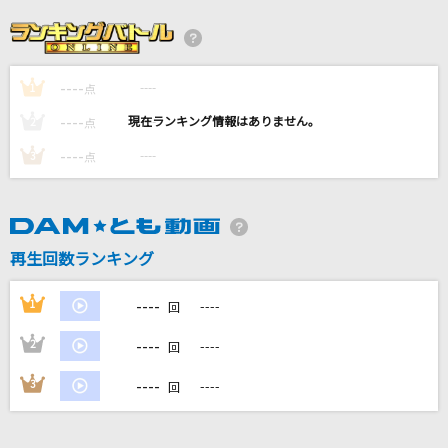
CHOICE&CHANCE
Juice=Juice
----
----
1
拝啓 貴方様
点
＝LOVE
----
----
2
点
----
----
3
点
蹴っ飛ばした毛布
ずっと真夜中でいいのに。
ノーザンクロス
再生回数ランキング
シェリル・ノーム starring May'n
----
1
----
回
もっと見る
----
2
----
回
DAMの新曲・ランキングなど
----
3
----
回
カラオケ最新情報をチェック！