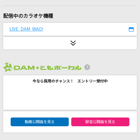
[生音]ガリレオは恋をする
優里
配信中のカラオケ機種
タッチ
LIVE DAM WAO!
岩崎良美
[生音]春夏秋冬～RISING TOUR 2012 ver.～
Hilcrhyme(ヒルクライム)
2026年8月度
希望の唄
今なら採用のチャンス！ エントリー受付中
FUNKY MONKEY BABYS
Pretender
Official髭男dism
DAM★ともボーカルエントリーランキング
夏祭り
動画公開曲を見る
録音公開曲を見る
Whiteberry