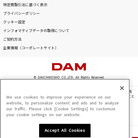
特定商取引法に基づく表示
プライバシーポリシー
クッキー設定
インフォマティブデータの取得について
ご契約方法
企業情報（コーポレートサイト）
© DAIICHIKOSHO CO.,LTD. All Rights Reserved.
このサイトに掲載されている一切の文章・画像・写真・動画・音声等を、手段や形態
を問わず、著作権法の定める範囲を超えて無断で複製、転載、ファイル化などすること
We use cookies to improve your experience on our
を禁じます。
website, to personalize content and ads and to analyze
our traffic. Please click [Cookie Settings] to customize
楽曲及びコンテンツは、機種によりご利用いただけない場合があります。
your cookie settings on our website.
楽曲及びコンテンツの配信日、配信内容が変更になる場合があります。
楽曲によりMYリスト保存ができない場合があります。
Accept All Cookies
JASRAC許諾番号
6602250213Y31015 6602250112Y38026 6602250240Y31015