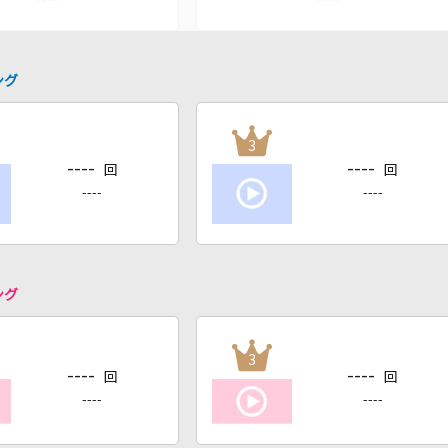
ング
3
----
----
回
回
----
----
ング
3
----
----
回
回
----
----