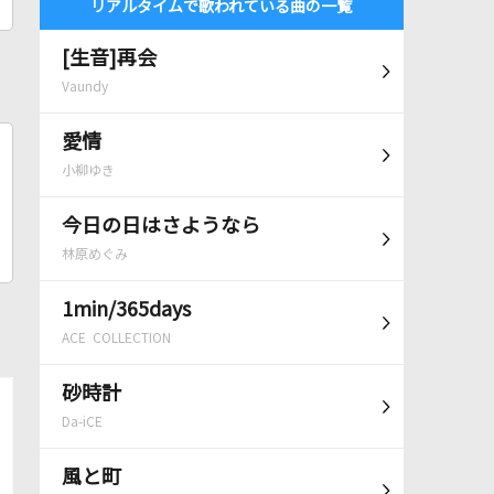
リアルタイムで歌われている曲の一覧
[生音]再会
Vaundy
愛情
小柳ゆき
今日の日はさようなら
林原めぐみ
1min/365days
ACE COLLECTION
砂時計
Da-iCE
風と町