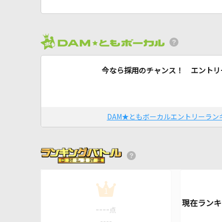
今なら採用のチャンス！ エントリ
DAM★ともボーカルエントリーラン
1
----
点
----