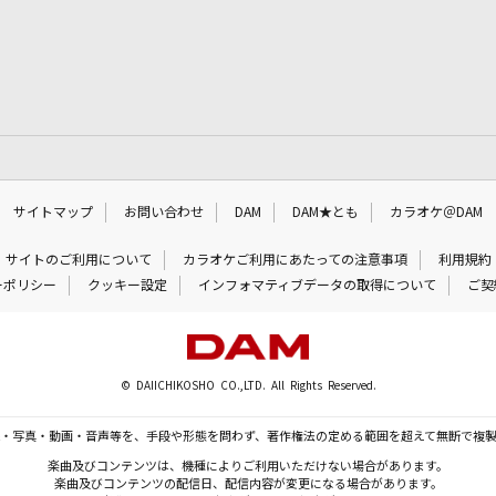
サイトマップ
お問い合わせ
DAM
DAM★とも
カラオケ＠DAM
サイトのご利用について
カラオケご利用にあたっての注意事項
利用規約
ーポリシー
クッキー設定
インフォマティブデータの取得について
ご契
© DAIICHIKOSHO CO.,LTD. All Rights Reserved.
・写真・動画・音声等を、手段や形態を問わず、著作権法の定める範囲を超えて無断で複
楽曲及びコンテンツは、機種によりご利用いただけない場合があります。
楽曲及びコンテンツの配信日、配信内容が変更になる場合があります。