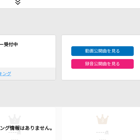
2026年8月度
ー受付中
動画公開曲を見る
録音公開曲を見る
キング
2
3
----
----
点
点
----
----