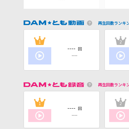
再生回数ランキ
1
2
----
回
----
再生回数ランキ
1
2
----
回
----