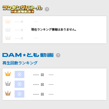
JUST COMMUNICATION
TWO-MIX
----
----
1
[生音]晴る
点
ヨルシカ
----
----
2
点
----
----
3
点
[良音]Colors of the Heart
UVERworld
oath sign
再生回数ランキング
LiSA
----
1
----
回
もっと見る
----
2
----
回
DAMの新曲・ランキングなど
----
3
----
回
カラオケ最新情報をチェック！