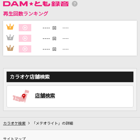
再生回数ランキング
DAMに会員登録・ログインして
カラオケをもっと楽しもう！
----
1
----
回
----
2
----
回
----
3
----
回
自宅でカラオケ歌い放題！
家族や友達と一緒に！練習にも！
カラオケ店舗検索
店舗検索
カラオケ検索
「メテオライト」の詳細
サイトマップ