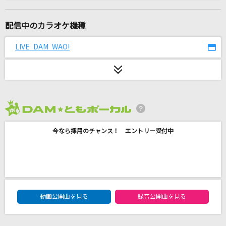
[良音]COLORS
FLOW
配信中のカラオケ機種
[生音]ジュリアに傷心(ハートブレイク)
LIVE DAM WAO!
チェッカーズ
宝物
吉田山田
2026年8月度
お子さまプレート
今なら採用のチャンス！ エントリー受付中
go!go!vanillas
えんとつ町のプペル
キングコング
DAM★ともボーカルエントリーランキング
粛清マーチ
動画公開曲を見る
録音公開曲を見る
MILGRAM アマネ(CV:田中美海)