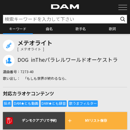
キーワード
曲名
歌手名
歌詞
メテオライト
カラオケ検索
[ メテオライト ]
DOG inTheパラレルワールドオーケストラ
カラオケ店舗検索
選曲番号：
7273-40
「もしも世界が終わるなら、
カラオケリクエスト
対応カラオケコンテンツ
全国りれき
リアルタイムで歌われている曲の一覧
デンモクアプリで予約
MYリスト保存