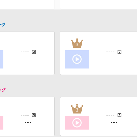
ング
3
----
----
回
回
----
----
ング
3
----
----
回
回
----
----