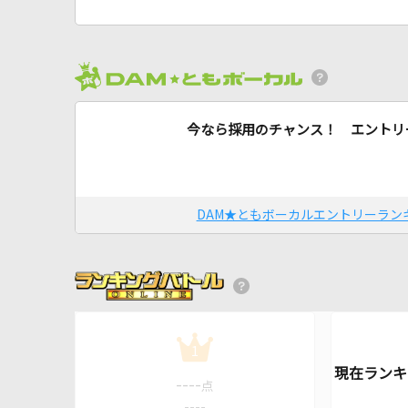
今なら採用のチャンス！ エントリ
DAM★ともボーカルエントリーラン
1
----
点
----