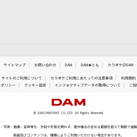
サイトマップ
お問い合わせ
DAM
DAM★とも
カラオケ＠DAM
サイトのご利用について
カラオケご利用にあたっての注意事項
利用規約
ーポリシー
クッキー設定
インフォマティブデータの取得について
ご契
© DAIICHIKOSHO CO.,LTD. All Rights Reserved.
・写真・動画・音声等を、手段や形態を問わず、著作権法の定める範囲を超えて無断で複
楽曲及びコンテンツは、機種によりご利用いただけない場合があります。