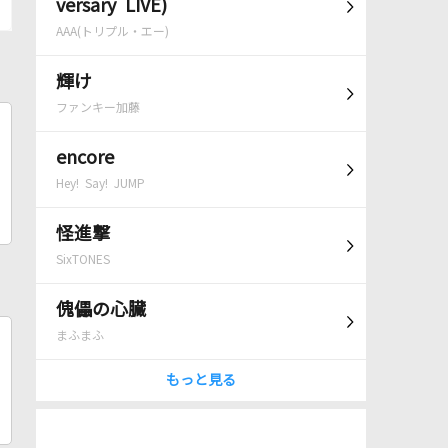
versary LIVE)
AAA(トリプル・エー)
輝け
ファンキー加藤
encore
Hey! Say! JUMP
怪進撃
SixTONES
傀儡の心臓
まふまふ
もっと見る