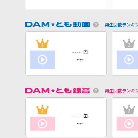
再生回数ランキ
1
2
----
回
----
再生回数ランキ
1
2
----
回
----