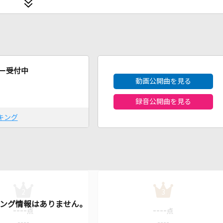
2026年8月度
ー受付中
動画公開曲を見る
録音公開曲を見る
キング
2
3
----
----
点
点
----
----