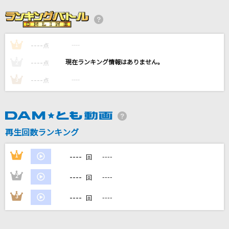
鱗(うろこ)
秦 基博
----
----
1
ありがとうの輪
点
絢香
----
----
2
点
----
----
3
点
ビリーヴ
シェネル
While My Guitar Gently Weeps [ホワイル・マ
再生回数ランキング
イ・ギター・ジェントリー・ウィープス]
The Beatles
----
1
----
回
もっと見る
----
2
----
回
----
3
----
回
DAMの新曲・ランキングなど
カラオケ最新情報をチェック！