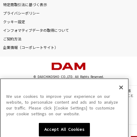
特定商取引法に基づく表示
プライバシーポリシー
クッキー設定
インフォマティブデータの取得について
ご契約方法
企業情報（コーポレートサイト）
© DAIICHIKOSHO CO.,LTD. All Rights Reserved.
このサイトに掲載されている一切の文章・画像・写真・動画・音声等を、手段や形態
を問わず、著作権法の定める範囲を超えて無断で複製、転載、ファイル化などすること
We use cookies to improve your experience on our
を禁じます。
website, to personalize content and ads and to analyze
our traffic. Please click [Cookie Settings] to customize
楽曲及びコンテンツは、機種によりご利用いただけない場合があります。
your cookie settings on our website.
楽曲及びコンテンツの配信日、配信内容が変更になる場合があります。
楽曲によりMYリスト保存ができない場合があります。
Accept All Cookies
JASRAC許諾番号
6602250213Y31015 6602250112Y38026 6602250240Y31015