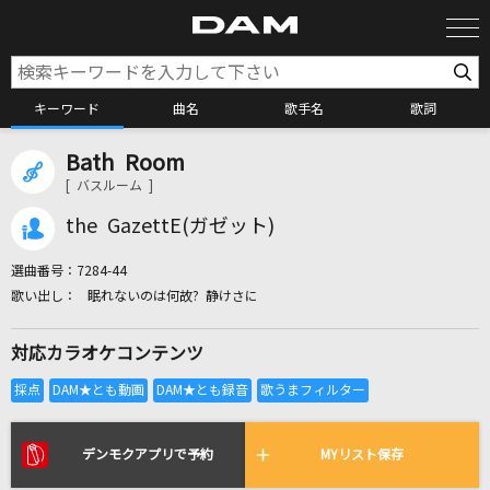
キーワード
曲名
歌手名
歌詞
Bath Room
カラオケ検索
[ バスルーム ]
the GazettE(ガゼット)
カラオケ店舗検索
選曲番号：
7284-44
眠れないのは何故? 静けさに
カラオケリクエスト
対応カラオケコンテンツ
全国りれき
リアルタイムで歌われている曲の一覧
デンモクアプリで予約
MYリスト保存