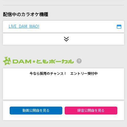
Lemon
米津玄師
配信中のカラオケ機種
ポニーテールに揺らされて
LIVE DAM WAO!
This is LAST
[生音]真夏の果実
サザンオールスターズ
2026年8月度
BEYOND THE TIME
今なら採用のチャンス！ エントリー受付中
TM NETWORK(TMN)
バラ色の日々
THE YELLOW MONKEY
DAM★ともボーカルエントリーランキング
群青逃避行
動画公開曲を見る
録音公開曲を見る
おいしくるメロンパン