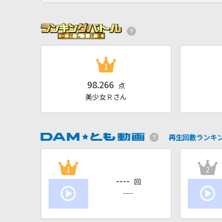
1
98.266
点
美少女Ｒさん
再生回数ランキ
1
2
----
回
----