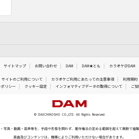
サイトマップ
お問い合わせ
DAM
DAM★とも
カラオケ＠DAM
サイトのご利用について
カラオケご利用にあたっての注意事項
利用規約
ーポリシー
クッキー設定
インフォマティブデータの取得について
ご契
© DAIICHIKOSHO CO.,LTD. All Rights Reserved.
・写真・動画・音声等を、手段や形態を問わず、著作権法の定める範囲を超えて無断で複
楽曲及びコンテンツは、機種によりご利用いただけない場合があります。