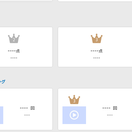
2
3
----
----
点
点
----
----
ング
3
----
----
回
回
----
----