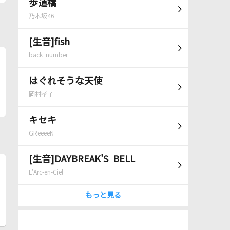
歩道橋
乃木坂46
[生音]fish
back number
はぐれそうな天使
岡村孝子
キセキ
GReeeeN
[生音]DAYBREAK'S BELL
L'Arc-en-Ciel
もっと見る