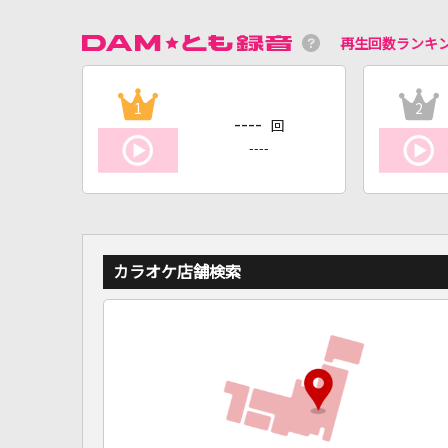
再生回数ランキ
1
2
----
回
----
カラオケ店舗検索