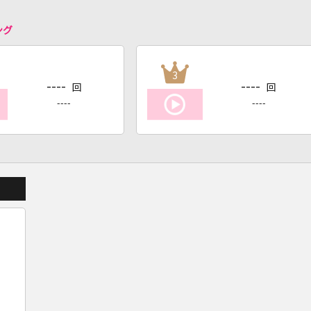
ング
3
----
----
回
回
----
----