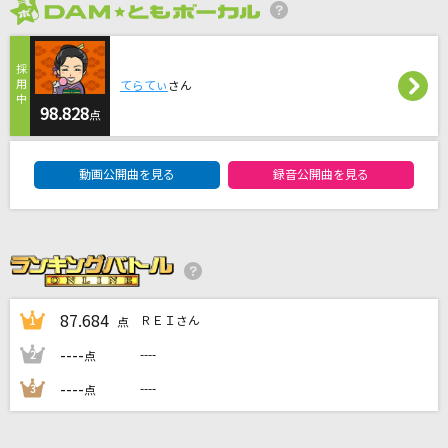
[生音]Be...
2026年8月度
Ms.OOJA
てらてぃ
さん
OMG!
98.828
点
ALPHA DRIVE ONE
DAM★ともボーカルエントリーランキング
最初はキュン！
動画公開曲を見る
録音公開曲を見る
中島健人
わたがし
back number
もっと見る
87.684
ＲＥＩさん
1
点
----
----
2
点
DAMの新曲・ランキングなど
----
----
3
カラオケ最新情報をチェック！
点