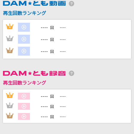
再生回数ランキング
DAMに会員登録・ログインして
カラオケをもっと楽しもう！
----
1
----
回
----
2
----
回
----
3
----
回
自宅でカラオケ歌い放題！
家族や友達と一緒に！練習にも！
再生回数ランキング
----
1
----
回
----
2
----
回
----
3
----
回