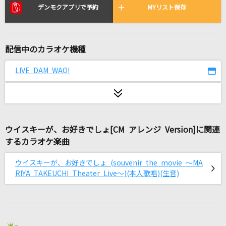
[生音]青と夏
デンモクアプリで予約
MYリスト保存
Mrs. GREEN APPLE
ハナミズキ
配信中のカラオケ機種
一青 窈
LIVE DAM WAO!
モエチャッカファイア
弌誠
ラブレター。～いつだって逢いたくて～
ウイスキーが、お好きでしょ[CM アレンジ Version]に関連
ソナーポケット(Sonar Pocket)
するカラオケ楽曲
Driving All Night
ウイスキーが、お好きでしょ (souvenir the movie ～MA
尾崎豊
RIYA TAKEUCHI Theater Live～)(本人歌唱)(生音)
君の名は希望
乃木坂46