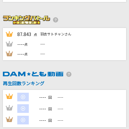
ブルーウォーター
森川美穂
Amazing Discovery
87.843
SMAP
羽衣サトチャンさん
1
点
----
----
2
点
恋心
----
----
3
点
相川七瀬
[良音]I believe
絢香
再生回数ランキング
もっと見る
----
1
----
回
DAMの新曲・ランキングなど
----
2
----
回
カラオケ最新情報をチェック！
----
3
----
回