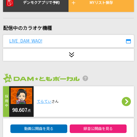
ヘビーローテーション
デンモクアプリで予約
MYリスト保存
AKB48
明日晴れるといいな
配信中のカラオケ機種
Misia
LIVE DAM WAO!
セレナーデ
なとり
[生音]君の知らない物語
supercell
2026年8月度
残響散歌
てらてぃ
さん
Aimer(エメ)
98.607
点
[生音]Hey Jude [ヘイ・ジュード]
DAM★ともボーカルエントリーランキング
The Beatles
動画公開曲を見る
録音公開曲を見る