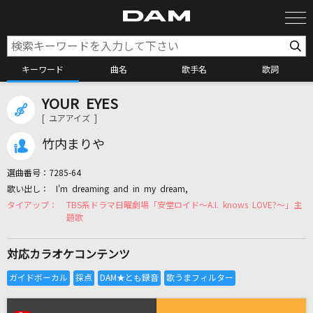
キーワード
曲名
歌手名
歌詞
YOUR EYES
カラオケ検索
[ ユアアイズ ]
竹内まりや
カラオケ店舗検索
選曲番号：
7285-64
I'm dreaming and in my dream,
カラオケリクエスト
TBS系ドラマ日曜劇場「安堂ロイド～A.I. knows LOVE?～」主
題歌
全国りれき
対応カラオケコンテンツ
リアルタイムで歌われている曲の一覧