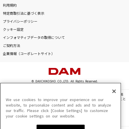
利用規約
特定商取引法に基づく表示
プライバシーポリシー
クッキー設定
インフォマティブデータの取得について
ご契約方法
企業情報（コーポレートサイト）
© DAIICHIKOSHO CO.,LTD. All Rights Reserved.
このサイトに掲載されている一切の文章・画像・写真・動画・音声等を、手段や形態
を問わず、著作権法の定める範囲を超えて無断で複製、転載、ファイル化などすること
We use cookies to improve your experience on our
を禁じます。
website, to personalize content and ads and to analyze
our traffic. Please click [Cookie Settings] to customize
楽曲及びコンテンツは、機種によりご利用いただけない場合があります。
your cookie settings on our website.
楽曲及びコンテンツの配信日、配信内容が変更になる場合があります。
楽曲によりMYリスト保存ができない場合があります。