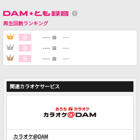
DAMに会員登録・ログインして
再生回数ランキング
カラオケをもっと楽しもう！
----
1
----
回
----
2
----
回
自宅でカラオケ歌い放題！
----
3
----
回
家族や友達と一緒に！練習にも！
関連カラオケサービス
カラオケ@DAM