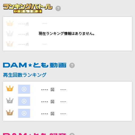
[生音]また逢う日まで
尾崎紀世彦
----
----
1
点
Ave Maria [アヴェ・マリア(シューベルト)]
----
----
2
点
Katherine Jenkins
----
----
3
点
髪
中島みゆき
Remember
再生回数ランキング
月見ヤチヨ(cv.早見沙織)
----
1
----
回
もっと見る
----
2
----
回
DAMの新曲・ランキングなど
----
3
----
回
カラオケ最新情報をチェック！