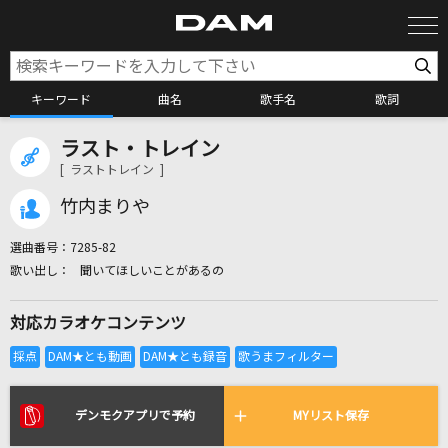
キーワード
曲名
歌手名
歌詞
ラスト・トレイン
カラオケ検索
[ ラストトレイン ]
竹内まりや
カラオケ店舗検索
選曲番号：
7285-82
聞いてほしいことがあるの
カラオケリクエスト
対応カラオケコンテンツ
全国りれき
リアルタイムで歌われている曲の一覧
デンモクアプリで予約
MYリスト保存