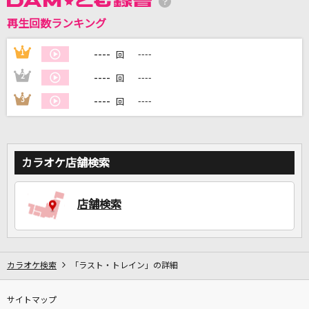
再生回数ランキング
DAMに会員登録・ログインして
カラオケをもっと楽しもう！
----
1
----
回
----
2
----
回
----
3
----
回
自宅でカラオケ歌い放題！
家族や友達と一緒に！練習にも！
カラオケ店舗検索
店舗検索
カラオケ検索
「ラスト・トレイン」の詳細
サイトマップ