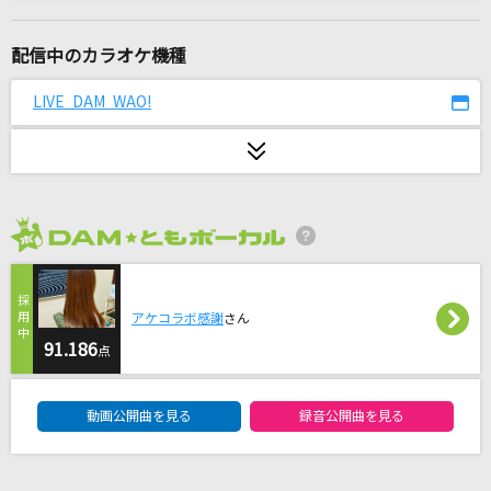
ニュー・マイ・ノーマル
Mrs. GREEN APPLE
配信中のカラオケ機種
ハレンチ
LIVE DAM WAO!
ちゃんみな
瞳をとじて
平井堅
2026年8月度
[生音]香水
瑛人
アケコラボ感謝
さん
Monster
91.186
点
嵐(アラシ)
DAM★ともボーカルエントリーランキング
動画公開曲を見る
録音公開曲を見る
[生音]渚のバルコニー
松田聖子