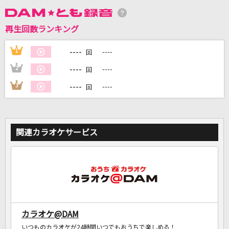
再生回数ランキング
DAMに会員登録・ログインして
カラオケをもっと楽しもう！
----
1
----
回
----
2
----
回
----
3
----
回
自宅でカラオケ歌い放題！
家族や友達と一緒に！練習にも！
関連カラオケサービス
カラオケ@DAM
いつものカラオケが24時間いつでもおうちで楽しめる！