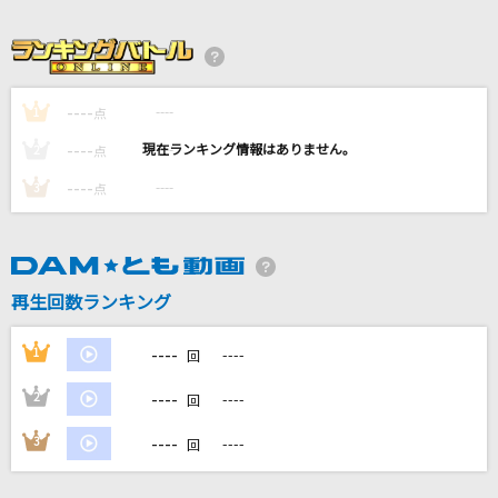
Maria
青柳翔
[生音]To Love You More [トゥ・ラヴ・ユー・
----
----
1
点
モア]
----
----
2
点
Celine Dion With Special Guests Kryzler & Kompany
----
----
3
点
ゴーストルール(Game Version)
DECO*27
INNOCENCE
再生回数ランキング
藍井エイル
----
1
----
回
もっと見る
----
2
----
回
DAMの新曲・ランキングなど
----
3
----
回
カラオケ最新情報をチェック！