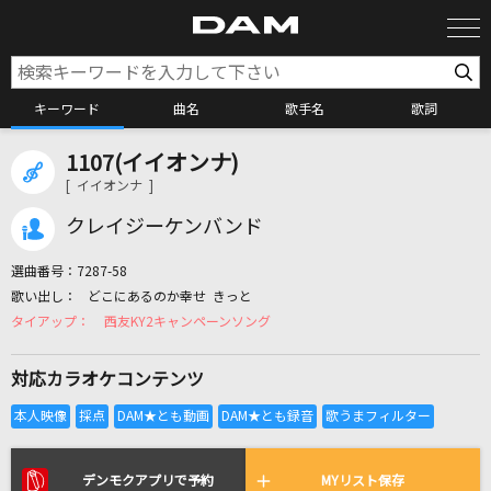
キーワード
曲名
歌手名
歌詞
1107(イイオンナ)
カラオケ検索
[ イイオンナ ]
クレイジーケンバンド
カラオケ店舗検索
選曲番号：
7287-58
どこにあるのか幸せ きっと
カラオケリクエスト
西友KY2キャンペーンソング
対応カラオケコンテンツ
全国りれき
リアルタイムで歌われている曲の一覧
デンモクアプリで予約
MYリスト保存