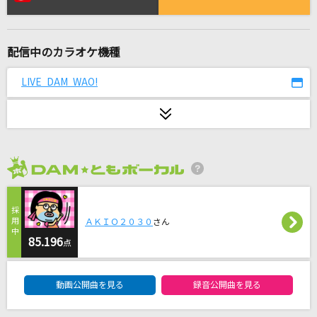
花になって
緑黄色社会
配信中のカラオケ機種
あの夏が飽和する
カンザキイオリ
LIVE DAM WAO!
[生音]ギターと孤独と蒼い惑星
結束バンド
星屑ビーナス
2026年8月度
Aimer(エメ)
スターマイン
ＡＫＩＯ２０３０
さん
Da-iCE
85.196
点
DAM★ともボーカルエントリーランキング
[生音]恥ずかしいか青春は
動画公開曲を見る
録音公開曲を見る
緑黄色社会