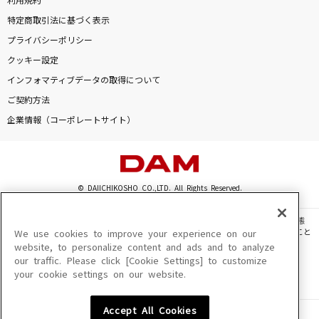
利用規約
特定商取引法に基づく表示
プライバシーポリシー
クッキー設定
インフォマティブデータの取得について
ご契約方法
企業情報（コーポレートサイト）
© DAIICHIKOSHO CO.,LTD. All Rights Reserved.
このサイトに掲載されている一切の文章・画像・写真・動画・音声等を、手段や形態
を問わず、著作権法の定める範囲を超えて無断で複製、転載、ファイル化などすること
We use cookies to improve your experience on our
を禁じます。
website, to personalize content and ads and to analyze
our traffic. Please click [Cookie Settings] to customize
楽曲及びコンテンツは、機種によりご利用いただけない場合があります。
your cookie settings on our website.
楽曲及びコンテンツの配信日、配信内容が変更になる場合があります。
楽曲によりMYリスト保存ができない場合があります。
Accept All Cookies
JASRAC許諾番号