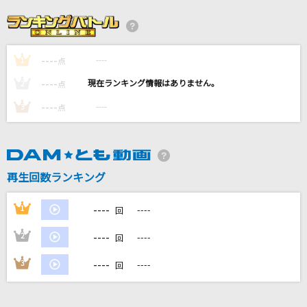
テトリス
柊マグネタイト
----
----
1
アンドロイドガール
点
DECO*27
----
----
2
点
----
----
3
点
謝肉祭
山口百恵
[生音]Mela!
再生回数ランキング
緑黄色社会
----
1
----
回
もっと見る
----
2
----
回
DAMの新曲・ランキングなど
----
3
----
回
カラオケ最新情報をチェック！