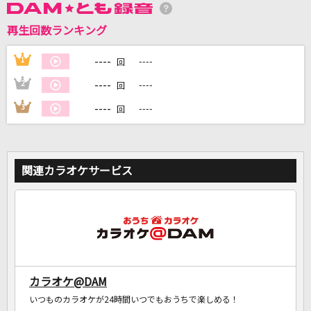
再生回数ランキング
DAMに会員登録・ログインして
カラオケをもっと楽しもう！
----
1
----
回
----
2
----
回
----
3
----
回
自宅でカラオケ歌い放題！
家族や友達と一緒に！練習にも！
関連カラオケサービス
カラオケ@DAM
いつものカラオケが24時間いつでもおうちで楽しめる！