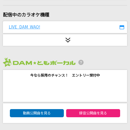
[生音]北ウイング
中森明菜
配信中のカラオケ機種
ほんまやで☆なんでやねん☆しらんけど
LIVE DAM WAO!
モナキ
My Boo
清水翔太
2026年8月度
[生音]メロディー
今なら採用のチャンス！ エントリー受付中
玉置浩二
ノーザンクロス
シェリル・ノーム starring May'n
DAM★ともボーカルエントリーランキング
ドラマツルギー
動画公開曲を見る
録音公開曲を見る
Eve