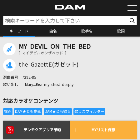
キーワード
曲名
歌手名
歌詞
MY DEVIL ON THE BED
カラオケ検索
[ マイデビルオンザベッド ]
the GazettE(ガゼット)
カラオケ店舗検索
選曲番号：
7292-85
Mary...Kiss my chest deeply
カラオケリクエスト
対応カラオケコンテンツ
全国りれき
リアルタイムで歌われている曲の一覧
デンモクアプリで予約
MYリスト保存