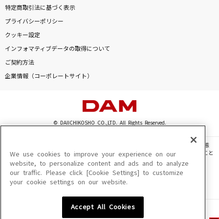
特定商取引法に基づく表示
プライバシーポリシー
クッキー設定
インフォマティブデータの取得について
ご契約方法
企業情報（コーポレートサイト）
© DAIICHIKOSHO CO.,LTD. All Rights Reserved.
このサイトに掲載されている一切の文章・画像・写真・動画・音声等を、手段や形態
を問わず、著作権法の定める範囲を超えて無断で複製、転載、ファイル化などすること
We use cookies to improve your experience on our
を禁じます。
website, to personalize content and ads and to analyze
our traffic. Please click [Cookie Settings] to customize
楽曲及びコンテンツは、機種によりご利用いただけない場合があります。
your cookie settings on our website.
楽曲及びコンテンツの配信日、配信内容が変更になる場合があります。
楽曲によりMYリスト保存ができない場合があります。
Accept All Cookies
JASRAC許諾番号
6602250213Y31015 6602250112Y38026 6602250240Y31015