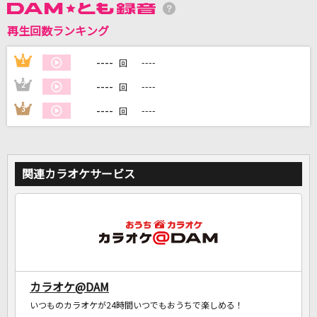
再生回数ランキング
DAMに会員登録・ログインして
カラオケをもっと楽しもう！
----
1
----
回
----
2
----
回
----
3
----
回
自宅でカラオケ歌い放題！
家族や友達と一緒に！練習にも！
関連カラオケサービス
カラオケ@DAM
いつものカラオケが24時間いつでもおうちで楽しめる！