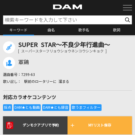
キーワード
曲名
歌手名
歌詞
SUPER STAR～不良少年行進曲～
カラオケ検索
[ スーパースターフリョウショウネンコウシンキョク ]
軍鶏
カラオケ店舗検索
選曲番号：
7299-63
駅前のロータリーに 溜まる
カラオケリクエスト
対応カラオケコンテンツ
全国りれき
リアルタイムで歌われている曲の一覧
デンモクアプリで予約
MYリスト保存