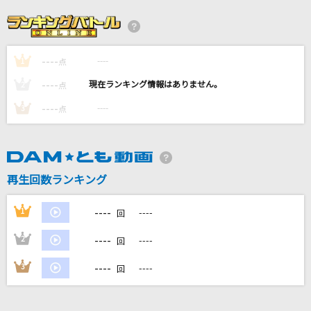
今では…今なら…今も…
B'z
----
----
1
[生音]ff(フォルティシモ)
点
ハウンド・ドッグ
----
----
2
点
----
----
3
点
[生音]酒と泪と男と女
河島英五
踊り明かそう
再生回数ランキング
浜博也
----
1
----
回
もっと見る
----
2
----
回
DAMの新曲・ランキングなど
----
3
----
回
カラオケ最新情報をチェック！