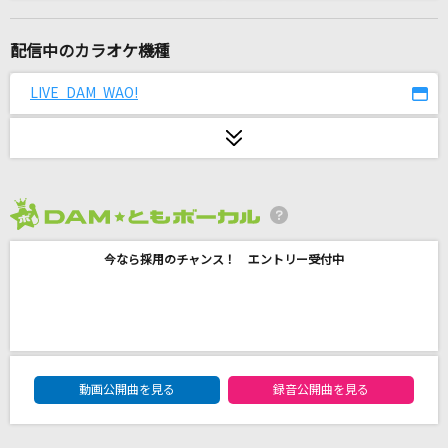
夏祭り
JITTERIN' JINN
配信中のカラオケ機種
DAYS of DASH
LIVE DAM WAO!
鈴木このみ
サクラウサギ
川崎鷹也
2026年8月度
Real Face
今なら採用のチャンス！ エントリー受付中
KAT-TUN
キセキ
GReeeeN
DAM★ともボーカルエントリーランキング
チャンスは平等
動画公開曲を見る
録音公開曲を見る
乃木坂46