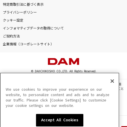
特定商取引法に基づく表示
プライバシーポリシー
クッキー設定
インフォマティブデータの取得について
ご契約方法
企業情報（コーポレートサイト）
© DAIICHIKOSHO CO.,LTD. All Rights Reserved.
このサイトに掲載されている一切の文章・画像・写真・動画・音声等を、手段や形態
を問わず、著作権法の定める範囲を超えて無断で複製、転載、ファイル化などすること
We use cookies to improve your experience on our
を禁じます。
website, to personalize content and ads and to analyze
our traffic. Please click [Cookie Settings] to customize
楽曲及びコンテンツは、機種によりご利用いただけない場合があります。
your cookie settings on our website.
楽曲及びコンテンツの配信日、配信内容が変更になる場合があります。
楽曲によりMYリスト保存ができない場合があります。
Accept All Cookies
JASRAC許諾番号
6602250213Y31015 6602250112Y38026 6602250240Y31015