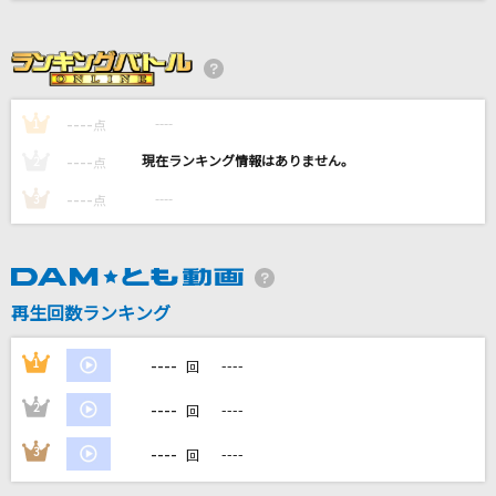
forever we can make it!
THYME
会いたくて
----
----
1
点
Ado
----
----
2
点
夜の踊り子
----
----
3
点
サカナクション
[生音]傘
King Gnu
再生回数ランキング
もっと見る
----
1
----
回
----
2
----
DAMの新曲・ランキングなど
回
カラオケ最新情報をチェック！
----
3
----
回