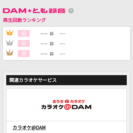
DAMに会員登録・ログインして
再生回数ランキング
カラオケをもっと楽しもう！
----
1
----
回
----
2
----
回
----
3
----
回
自宅でカラオケ歌い放題！
家族や友達と一緒に！練習にも！
関連カラオケサービス
カラオケ@DAM