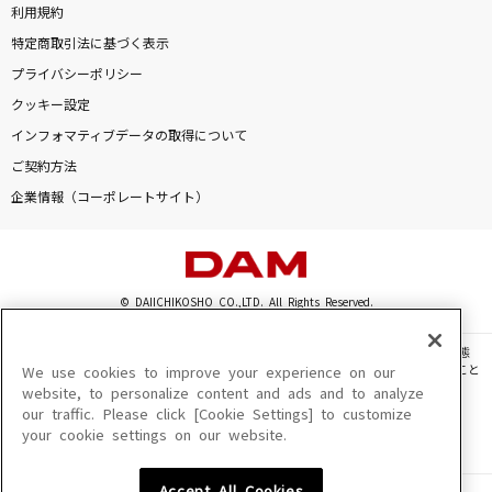
利用規約
特定商取引法に基づく表示
プライバシーポリシー
クッキー設定
インフォマティブデータの取得について
ご契約方法
企業情報（コーポレートサイト）
© DAIICHIKOSHO CO.,LTD. All Rights Reserved.
このサイトに掲載されている一切の文章・画像・写真・動画・音声等を、手段や形態
を問わず、著作権法の定める範囲を超えて無断で複製、転載、ファイル化などすること
We use cookies to improve your experience on our
を禁じます。
website, to personalize content and ads and to analyze
our traffic. Please click [Cookie Settings] to customize
楽曲及びコンテンツは、機種によりご利用いただけない場合があります。
your cookie settings on our website.
楽曲及びコンテンツの配信日、配信内容が変更になる場合があります。
楽曲によりMYリスト保存ができない場合があります。
Accept All Cookies