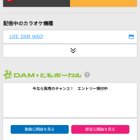
[生音]桜花爛漫
KEYTALK
配信中のカラオケ機種
ワンダーランドと羊の歌
ハチ feat.初音ミク
LIVE DAM WAO!
VALENTI
BoA
ray
2026年8月度
BUMP OF CHICKEN
今なら採用のチャンス！ エントリー受付中
[生音]チェリー
スピッツ
[生音]絆ノ奇跡
DAM★ともボーカルエントリーランキング
MAN WITH A MISSION × milet
動画公開曲を見る
録音公開曲を見る