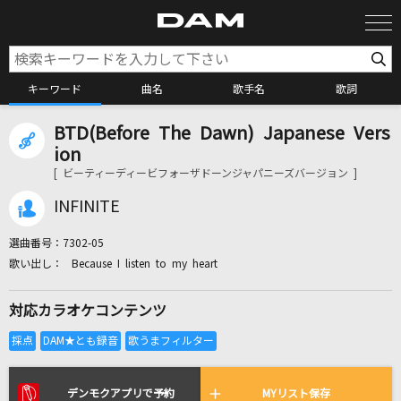
キーワード
曲名
歌手名
歌詞
BTD(Before The Dawn) Japanese Vers
カラオケ検索
ion
[ ビーティーディービフォーザドーンジャパニーズバージョン ]
カラオケ店舗検索
INFINITE
選曲番号：
7302-05
カラオケリクエスト
Because I listen to my heart
対応カラオケコンテンツ
全国りれき
リアルタイムで歌われている曲の一覧
デンモクアプリで予約
MYリスト保存