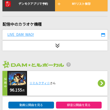
Bunny Girl
デンモクアプリで予約
MYリスト保存
AKASAKI
LOVE SONG
配信中のカラオケ機種
TOM・CAT
LIVE DAM WAO!
前前前世
Vaundy
Magia
Kalafina
2026年8月度
盛れ！ミ・アモーレ
Juice=Juice
☆ミルクティ☆
さん
96.155
点
Bling-Bang-Bang-Born
DAM★ともボーカルエントリーランキング
Creepy Nuts
動画公開曲を見る
録音公開曲を見る