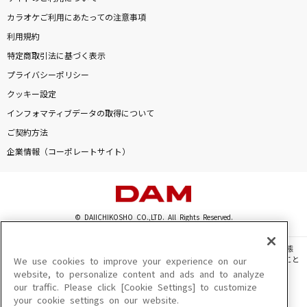
カラオケご利用にあたっての注意事項
利用規約
特定商取引法に基づく表示
プライバシーポリシー
クッキー設定
インフォマティブデータの取得について
ご契約方法
企業情報（コーポレートサイト）
© DAIICHIKOSHO CO.,LTD. All Rights Reserved.
このサイトに掲載されている一切の文章・画像・写真・動画・音声等を、手段や形態
を問わず、著作権法の定める範囲を超えて無断で複製、転載、ファイル化などすること
We use cookies to improve your experience on our
を禁じます。
website, to personalize content and ads and to analyze
our traffic. Please click [Cookie Settings] to customize
楽曲及びコンテンツは、機種によりご利用いただけない場合があります。
your cookie settings on our website.
楽曲及びコンテンツの配信日、配信内容が変更になる場合があります。