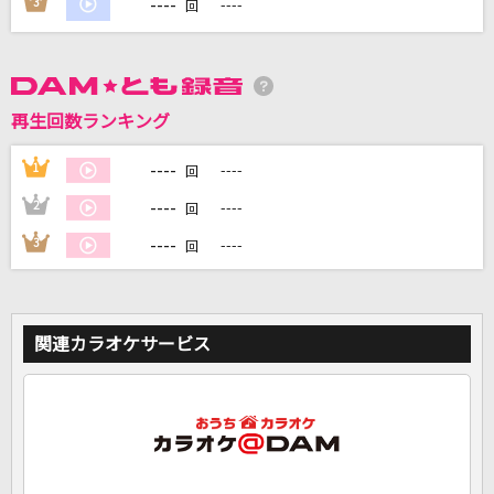
----
3
----
回
DAMに会員登録・ログインして
カラオケをもっと楽しもう！
再生回数ランキング
----
1
----
回
自宅でカラオケ歌い放題！
----
2
----
回
家族や友達と一緒に！練習にも！
----
3
----
回
関連カラオケサービス