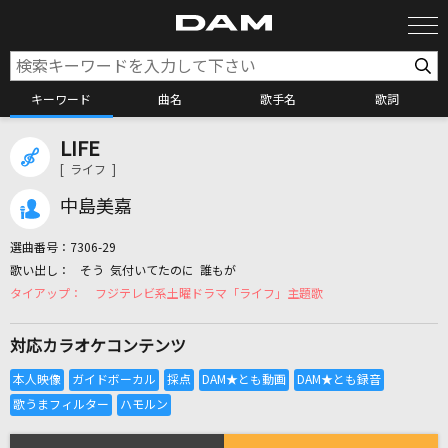
キーワード
曲名
歌手名
歌詞
LIFE
カラオケ検索
[ ライフ ]
中島美嘉
カラオケ店舗検索
選曲番号：
7306-29
そう 気付いてたのに 誰もが
カラオケリクエスト
フジテレビ系土曜ドラマ「ライフ」主題歌
対応カラオケコンテンツ
全国りれき
リアルタイムで歌われている曲の一覧