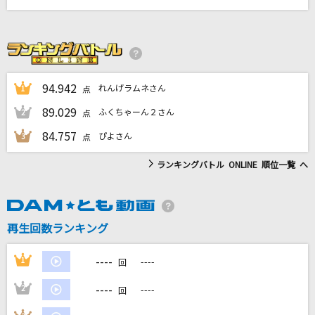
ほほ笑み街道
岩本公水
零-zero-
tuki.
94.942
れんげラムネさん
1
点
89.029
ふくちゃーん２さん
2
点
[生音]青い春
84.757
ぴよさん
back number
3
点
ランキングバトル ONLINE 順位一覧 へ
Get Along Together
山根康広
もっと見る
再生回数ランキング
----
1
----
DAMの新曲・ランキングなど
回
カラオケ最新情報をチェック！
----
2
----
回