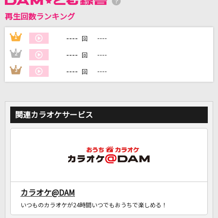
再生回数ランキング
DAMに会員登録・ログインして
カラオケをもっと楽しもう！
----
1
----
回
----
2
----
回
----
3
----
回
自宅でカラオケ歌い放題！
家族や友達と一緒に！練習にも！
関連カラオケサービス
カラオケ@DAM
いつものカラオケが24時間いつでもおうちで楽しめる！