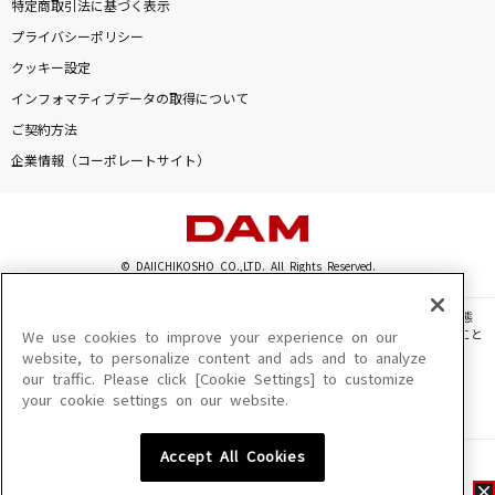
特定商取引法に基づく表示
プライバシーポリシー
クッキー設定
インフォマティブデータの取得について
ご契約方法
企業情報（コーポレートサイト）
© DAIICHIKOSHO CO.,LTD. All Rights Reserved.
このサイトに掲載されている一切の文章・画像・写真・動画・音声等を、手段や形態
を問わず、著作権法の定める範囲を超えて無断で複製、転載、ファイル化などすること
We use cookies to improve your experience on our
を禁じます。
website, to personalize content and ads and to analyze
our traffic. Please click [Cookie Settings] to customize
楽曲及びコンテンツは、機種によりご利用いただけない場合があります。
your cookie settings on our website.
楽曲及びコンテンツの配信日、配信内容が変更になる場合があります。
楽曲によりMYリスト保存ができない場合があります。
Accept All Cookies
JASRAC許諾番号
6602250213Y31015 6602250112Y38026 6602250240Y31015
6602250241Y45122