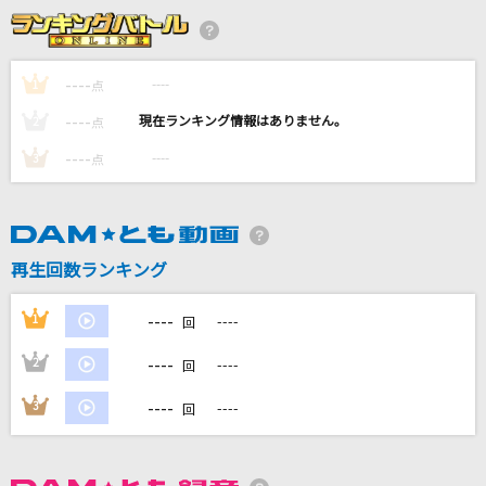
怪獣の花唄
Vaundy
----
----
1
点
チキチキバンバン
----
----
2
点
QUEENDOM
----
----
3
点
恋の終わりの名古屋にひとり
水森かおり
ハッピーエンド
再生回数ランキング
back number
----
1
----
回
もっと見る
----
2
----
回
DAMの新曲・ランキングなど
----
3
----
回
カラオケ最新情報をチェック！