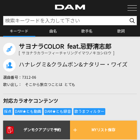
キーワード
曲名
歌手名
歌詞
サヨナラCOLOR feat.忌野清志郎
カラオケ検索
[ サヨナラカラーフィーチャリングイマワノキヨシロウ ]
ハナレグミ&クラムボン&ナタリー・ワイズ
カラオケ店舗検索
選曲番号：
7312-06
そこから旅立つことは とても
カラオケリクエスト
対応カラオケコンテンツ
全国りれき
リアルタイムで歌われている曲の一覧
デンモクアプリで予約
MYリスト保存