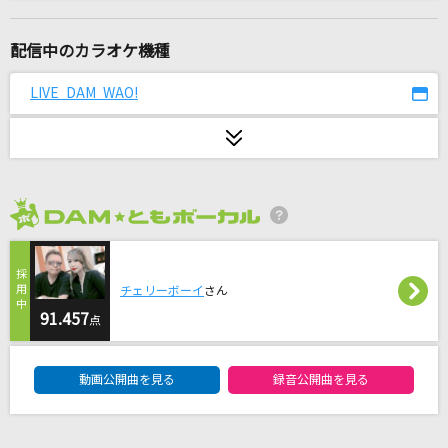
[生音]しるし
Mr.Children
配信中のカラオケ機種
[生音]ツキミソウ
LIVE DAM WAO!
Novelbright
とくべチュ、して
＝LOVE
2026年8月度
[生音]あの紙ヒコーキ くもり空わって
19
チェリーボーイ
さん
鳥の詩
91.457
点
Lia
DAM★ともボーカルエントリーランキング
動画公開曲を見る
録音公開曲を見る
[生音]幸せ
back number