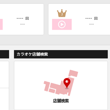
3
----
----
回
回
----
----
カラオケ店舗検索
店舗検索