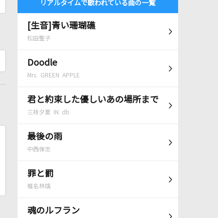
リアルタイムで歌われている曲の一覧
[生音]青い珊瑚礁
松田聖子
Doodle
Mrs. GREEN APPLE
君と約束した優しいあの場所まで
三枝夕夏 IN db
最後の雨
中西保志
罪と罰
椎名林檎
魂のルフラン