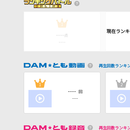
1
----
点
----
再生回数ランキ
1
2
----
回
----
再生回数ランキ