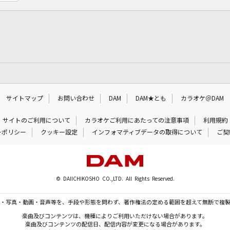
サイトマップ
お問い合わせ
DAM
DAM★とも
カラオケ＠DAM
サイトのご利用について
カラオケご利用にあたっての注意事項
利用規約
ーポリシー
クッキー設定
インフォマティブデータの取得について
ご契
© DAIICHIKOSHO CO.,LTD. All Rights Reserved.
・写真・動画・音声等を、手段や形態を問わず、著作権法の定める範囲を超えて無断で複
楽曲及びコンテンツは、機種によりご利用いただけない場合があります。
楽曲及びコンテンツの配信日、配信内容が変更になる場合があります。