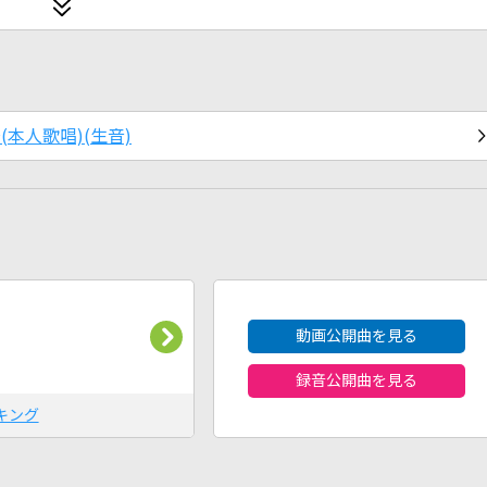
～(本人歌唱)(生音)
2026年8月度
動画公開曲を見る
録音公開曲を見る
キング