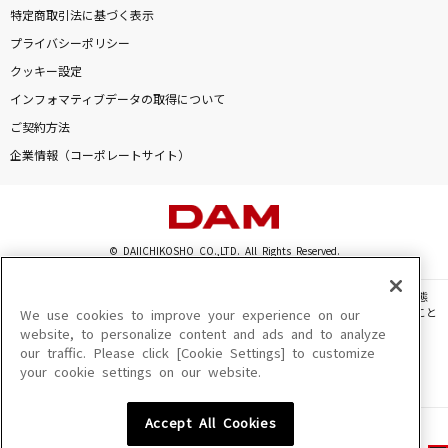
特定商取引法に基づく表示
プライバシーポリシー
クッキー設定
インフォマティブデータの取得について
ご契約方法
企業情報（コーポレートサイト）
© DAIICHIKOSHO CO.,LTD. All Rights Reserved.
このサイトに掲載されている一切の文章・画像・写真・動画・音声等を、手段や形態
を問わず、著作権法の定める範囲を超えて無断で複製、転載、ファイル化などすること
We use cookies to improve your experience on our
を禁じます。
website, to personalize content and ads and to analyze
our traffic. Please click [Cookie Settings] to customize
楽曲及びコンテンツは、機種によりご利用いただけない場合があります。
your cookie settings on our website.
楽曲及びコンテンツの配信日、配信内容が変更になる場合があります。
楽曲によりMYリスト保存ができない場合があります。
Accept All Cookies
JASRAC許諾番号
6602250213Y31015 6602250112Y38026 6602250240Y31015