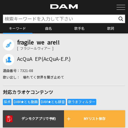
キーワード
曲名
歌手名
歌詞
fragile we are!!
カラオケ検索
[ フラジールウィアー ]
AcQuA EP(AcQuA-E.P.)
カラオケ店舗検索
選曲番号：
7321-08
壊れてく世界を繋ぎ止めて
カラオケリクエスト
対応カラオケコンテンツ
全国りれき
リアルタイムで歌われている曲の一覧
デンモクアプリで予約
MYリスト保存