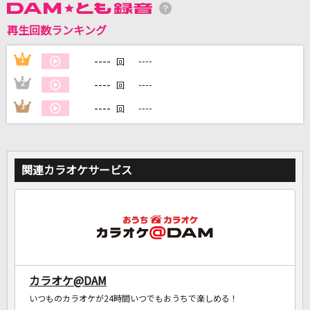
再生回数ランキング
DAMに会員登録・ログインして
カラオケをもっと楽しもう！
----
1
----
回
----
2
----
回
----
3
----
回
自宅でカラオケ歌い放題！
家族や友達と一緒に！練習にも！
関連カラオケサービス
カラオケ@DAM
いつものカラオケが24時間いつでもおうちで楽しめる！