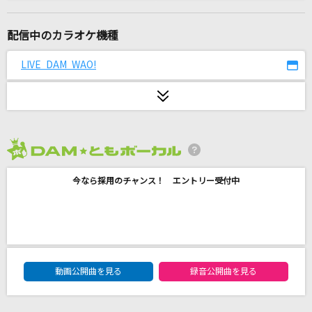
SPARK
THE YELLOW MONKEY
配信中のカラオケ機種
青のすみか
LIVE DAM WAO!
キタニタツヤ
まちぶせ
三木聖子
2026年8月度
夏をあきらめて
今なら採用のチャンス！ エントリー受付中
サザンオールスターズ
[生音]炎
LiSA
DAM★ともボーカルエントリーランキング
栄光の男
動画公開曲を見る
録音公開曲を見る
サザンオールスターズ