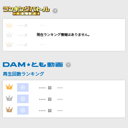
恋愛凡人は踊らない
This is LAST
----
----
1
[生音]歌うたいのバラッド
点
斉藤和義
----
----
2
点
----
----
3
点
[良音]Colors of the Heart
UVERworld
愛くださいませ
再生回数ランキング
≠ME
----
1
----
回
もっと見る
----
2
----
回
DAMの新曲・ランキングなど
----
3
----
回
カラオケ最新情報をチェック！