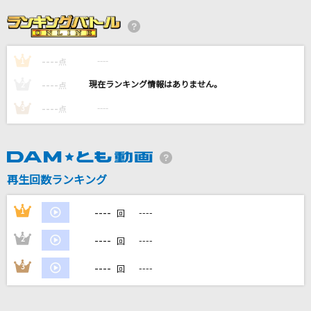
中村雅俊
ホワイトノイズ(「東京リベンジャーズ」アニメ
バージョン)
----
----
1
点
Official髭男dism
----
----
2
点
[生音]THE HERO !! ～怒れる拳に火をつけろ～
----
----
3
点
(JAM Project 15th Anniversary Premium LIV
E THE STRONGER'S PARTY)
JAM Project
再生回数ランキング
愛くださいませ
≠ME
----
1
----
回
----
2
----
[生音]Yesterday Once More [イエスタディ・
回
ワンス・モア]
----
3
----
回
Carpenters
もっと見る