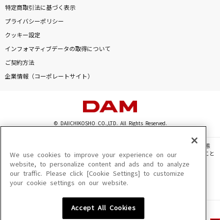
特定商取引法に基づく表示
プライバシーポリシー
クッキー設定
インフォマティブデータの取得について
ご契約方法
企業情報（コーポレートサイト）
© DAIICHIKOSHO CO.,LTD. All Rights Reserved.
このサイトに掲載されている一切の文章・画像・写真・動画・音声等を、手段や形態
を問わず、著作権法の定める範囲を超えて無断で複製、転載、ファイル化などすること
We use cookies to improve your experience on our
を禁じます。
website, to personalize content and ads and to analyze
our traffic. Please click [Cookie Settings] to customize
楽曲及びコンテンツは、機種によりご利用いただけない場合があります。
your cookie settings on our website.
楽曲及びコンテンツの配信日、配信内容が変更になる場合があります。
楽曲によりMYリスト保存ができない場合があります。
Accept All Cookies
JASRAC許諾番号
6602250213Y31015 6602250112Y38026 6602250240Y31015