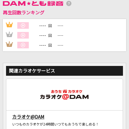
再生回数ランキング
DAMの新曲・ランキングなど
カラオケ最新情報をチェック！
----
1
----
回
----
2
----
回
----
3
----
回
DAMに会員登録・ログインして
カラオケをもっと楽しもう！
関連カラオケサービス
自宅でカラオケ歌い放題！
家族や友達と一緒に！練習にも！
カラオケ@DAM
いつものカラオケが24時間いつでもおうちで楽しめる！