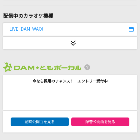
[生音]Every Breath You Take [見つめていた
い]
配信中のカラオケ機種
The Police
LIVE DAM WAO!
今では…今なら…今も…-Mixture style-
B'z
ダーリン
Mrs. GREEN APPLE
2026年8月度
アンビバレント(TVアニメ『薬屋のひとりごと』
今なら採用のチャンス！ エントリー受付中
バージョン)
Uru
[生音]揺れる想い
DAM★ともボーカルエントリーランキング
ZARD
動画公開曲を見る
録音公開曲を見る
ただお前がいい