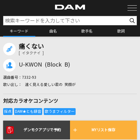
キーワード
曲名
歌手名
歌詞
痛くない
カラオケ検索
[ イタクナイ ]
U-KWON (Block B)
カラオケ店舗検索
選曲番号：
7332-93
遠く見える愛しい君の 笑顔が
カラオケリクエスト
対応カラオケコンテンツ
全国りれき
リアルタイムで歌われている曲の一覧
デンモクアプリで予約
MYリスト保存