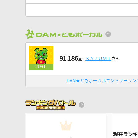
91.186
ＫＡＺＵＭＩ
さん
点
DAM★ともボーカルエントリーラン
1