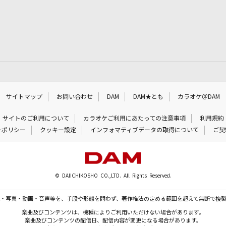
サイトマップ
お問い合わせ
DAM
DAM★とも
カラオケ＠DAM
サイトのご利用について
カラオケご利用にあたっての注意事項
利用規約
ーポリシー
クッキー設定
インフォマティブデータの取得について
ご契
© DAIICHIKOSHO CO.,LTD. All Rights Reserved.
・写真・動画・音声等を、手段や形態を問わず、著作権法の定める範囲を超えて無断で複
楽曲及びコンテンツは、機種によりご利用いただけない場合があります。
楽曲及びコンテンツの配信日、配信内容が変更になる場合があります。