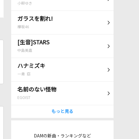
小柳ゆき
ガラスを割れ!
欅坂46
[生音]STARS
中島美嘉
ハナミズキ
一青 窈
名前のない怪物
EGOIST
もっと見る
DAMの新曲・ランキングなど