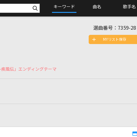
キーワード
曲名
歌手名
選曲番号：
7359-28
MYリスト保存
ト-疾風伝」エンディングテーマ