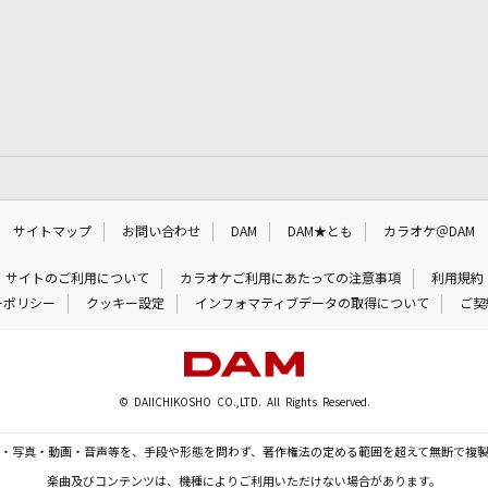
サイトマップ
お問い合わせ
DAM
DAM★とも
カラオケ＠DAM
サイトのご利用について
カラオケご利用にあたっての注意事項
利用規約
ーポリシー
クッキー設定
インフォマティブデータの取得について
ご契
© DAIICHIKOSHO CO.,LTD. All Rights Reserved.
・写真・動画・音声等を、手段や形態を問わず、著作権法の定める範囲を超えて無断で複
楽曲及びコンテンツは、機種によりご利用いただけない場合があります。