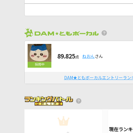
89.825
ねおん
さん
点
DAM★ともボーカルエントリーラン
1