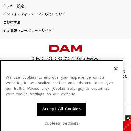
クッキー設定
インフォマティブデータの取得について
ご契約方法
企業情報（コーポレートサイト）
© DAIICHIKOSHO CO.,LTD. All Rights Reserved.
このサイトに掲載されている一切の文章・画像・写真・動画・音声等を、手段や形態
を問わず、著作権法の定める範囲を超えて無断で複製、転載、ファイル化などすること
We use cookies to improve your experience on our
を禁じます。
website, to personalize content and ads and to analyze
our traffic. Please click [Cookie Settings] to customize
楽曲及びコンテンツは、機種によりご利用いただけない場合があります。
your cookie settings on our website.
楽曲及びコンテンツの配信日、配信内容が変更になる場合があります。
楽曲によりMYリスト保存ができない場合があります。
Accept All Cookies
JASRAC許諾番号
6602250213Y31015 6602250112Y38026 6602250240Y31015
6602250241Y45122
Cookies Settings
NexTone許諾番号