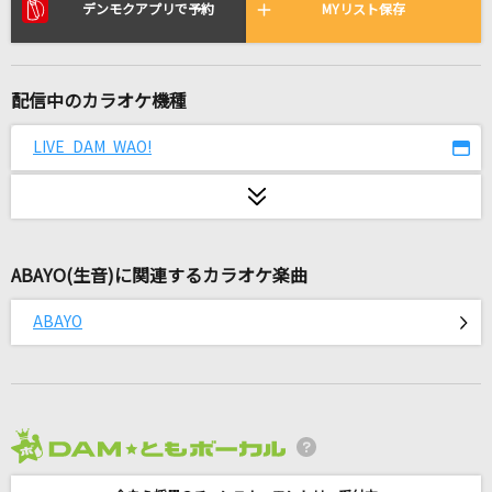
ハレンチ
デンモクアプリで予約
MYリスト保存
ちゃんみな
ガッチェン!
配信中のカラオケ機種
島爺
LIVE DAM WAO!
卒業
My Hair is Bad
ウルトラマンガイア!
ABAYO(生音)に関連するカラオケ楽曲
田中昌之&大門一也
ABAYO
花束
back number
[生音]明日晴れるかな
桑田佳祐
2026年8月度