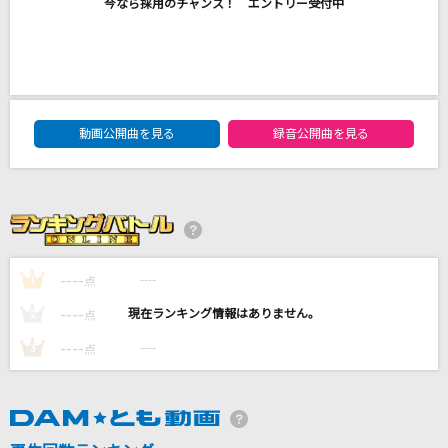
今なら採用のチャンス！ エントリー受付中
[生音]Punky Funky Love
GRANRODEO
ミックスナッツ
Official髭男dism
DAM★ともボーカルエントリーランキング
動画公開曲を見る
録音公開曲を見る
[生音]DESIRE～情熱～
中森明菜
しわあわせ
Vaundy
----
----
1
点
----
もっと見る
----
2
点
----
----
3
点
DAMの新曲・ランキングなど
カラオケ最新情報をチェック！