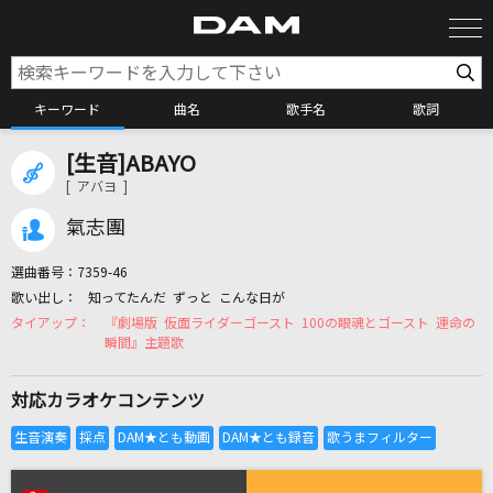
キーワード
曲名
歌手名
歌詞
[生音]ABAYO
カラオケ検索
[ アバヨ ]
氣志團
カラオケ店舗検索
選曲番号：
7359-46
知ってたんだ ずっと こんな日が
カラオケリクエスト
『劇場版 仮面ライダーゴースト 100の眼魂とゴースト 運命の
瞬間』主題歌
全国りれき
対応カラオケコンテンツ
リアルタイムで歌われている曲の一覧