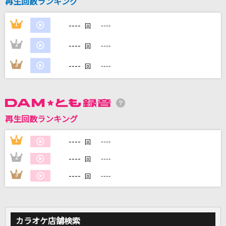
再生回数ランキング
----
1
----
回
DAMに会員登録・ログインして
カラオケをもっと楽しもう！
----
2
----
回
----
3
----
回
自宅でカラオケ歌い放題！
家族や友達と一緒に！練習にも！
再生回数ランキング
----
1
----
回
----
2
----
回
----
3
----
回
カラオケ店舗検索