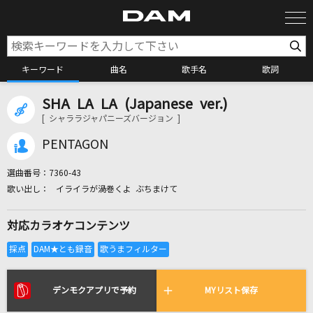
キーワード
曲名
歌手名
歌詞
SHA LA LA (Japanese ver.)
カラオケ検索
[ シャララジャパニーズバージョン ]
PENTAGON
カラオケ店舗検索
選曲番号：
7360-43
イライラが渦巻くよ ぶちまけて
カラオケリクエスト
対応カラオケコンテンツ
全国りれき
リアルタイムで歌われている曲の一覧
デンモクアプリで予約
MYリスト保存