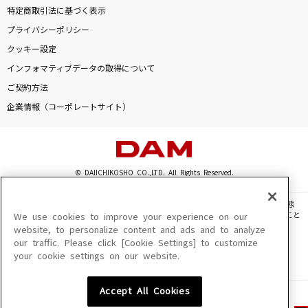
特定商取引法に基づく表示
プライバシーポリシー
クッキー設定
インフォマティブデータの取得について
ご契約方法
企業情報（コーポレートサイト）
© DAIICHIKOSHO CO.,LTD. All Rights Reserved.
このサイトに掲載されている一切の文章・画像・写真・動画・音声等を、手段や形態
を問わず、著作権法の定める範囲を超えて無断で複製、転載、ファイル化などすること
We use cookies to improve your experience on our
を禁じます。
website, to personalize content and ads and to analyze
our traffic. Please click [Cookie Settings] to customize
楽曲及びコンテンツは、機種によりご利用いただけない場合があります。
your cookie settings on our website.
楽曲及びコンテンツの配信日、配信内容が変更になる場合があります。
楽曲によりMYリスト保存ができない場合があります。
Accept All Cookies
JASRAC許諾番号
6602250213Y31015 6602250112Y38026 6602250240Y31015