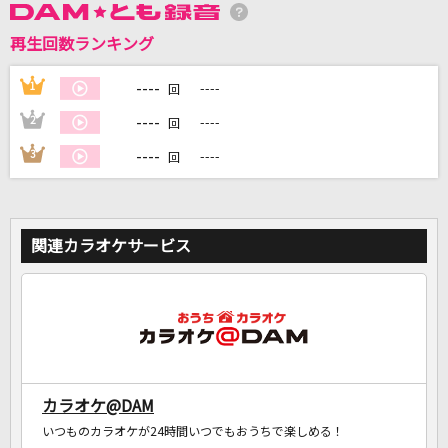
再生回数ランキング
DAMに会員登録・ログインして
カラオケをもっと楽しもう！
----
1
----
回
----
2
----
回
----
3
----
回
自宅でカラオケ歌い放題！
家族や友達と一緒に！練習にも！
関連カラオケサービス
カラオケ@DAM
いつものカラオケが24時間いつでもおうちで楽しめる！