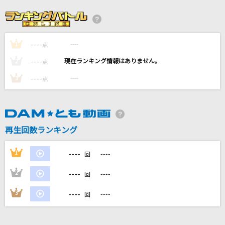
[生音]サウダージ
ポルノグラフィティ
----
----
1
[生音]夢先案内人
点
山口百恵
----
----
2
点
----
----
3
点
雪の華
中島美嘉
[生音]又三郎
再生回数ランキング
ヨルシカ
----
1
----
回
もっと見る
----
2
----
回
DAMの新曲・ランキングなど
----
3
----
回
カラオケ最新情報をチェック！