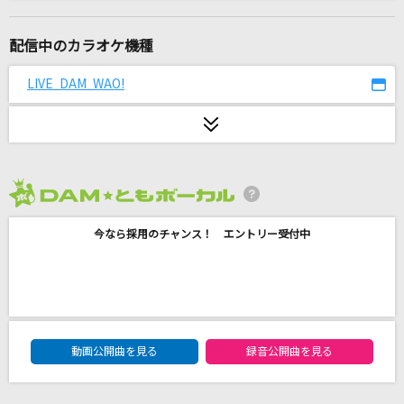
海と真珠
JUNNA
配信中のカラオケ機種
LOVE U DOWN
LIVE DAM WAO!
DOBERMAN INFINITY
[生音]又三郎
ヨルシカ
2026年8月度
点描の唄(feat.井上苑子)
今なら採用のチャンス！ エントリー受付中
Mrs. GREEN APPLE
夏の影
Mrs. GREEN APPLE
DAM★ともボーカルエントリーランキング
シングルベッド
動画公開曲を見る
録音公開曲を見る
シャ乱Q