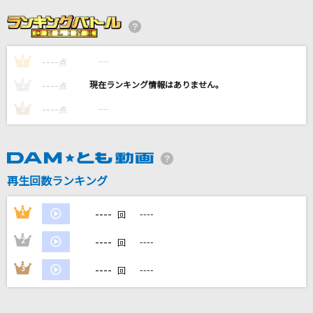
Journey through the Decade
GACKT(Gackt)
----
----
1
I Wanna Be Your Man [アイ・ウォナ・ビー・
点
ユア・マン]
----
----
2
点
The Beatles
----
----
3
点
怪物
YOASOBI
再生回数ランキング
Way of Difference
GLAY
----
1
----
回
もっと見る
----
2
----
回
----
3
----
回
DAMの新曲・ランキングなど
カラオケ最新情報をチェック！