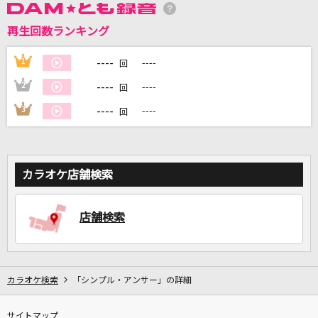
再生回数ランキング
DAMに会員登録・ログインして
----
1
----
回
カラオケをもっと楽しもう！
----
2
----
回
----
3
----
回
自宅でカラオケ歌い放題！
家族や友達と一緒に！練習にも！
カラオケ店舗検索
店舗検索
カラオケ検索
「シンプル・アンサー」の詳細
サイトマップ