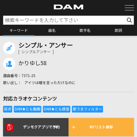
キーワード
曲名
歌手名
歌詞
シンプル・アンサー
カラオケ検索
[ シンプルアンサー ]
かりゆし58
カラオケ店舗検索
選曲番号：
7371-25
アイツは嘘を言っただけなのに
カラオケリクエスト
対応カラオケコンテンツ
全国りれき
リアルタイムで歌われている曲の一覧
デンモクアプリで予約
MYリスト保存