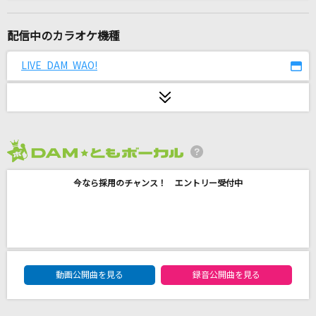
[生音]炎天夏(十周年記念 横浜スタジアム伝説)
湘南乃風
配信中のカラオケ機種
[生音]あふれる涙が伝うとき
LIVE DAM WAO!
津吹みゆ
START
愛内里菜
2026年8月度
残響散歌
今なら採用のチャンス！ エントリー受付中
Aimer(エメ)
然らば
マカロニえんぴつ
DAM★ともボーカルエントリーランキング
カクテル
動画公開曲を見る
録音公開曲を見る
川野夏美