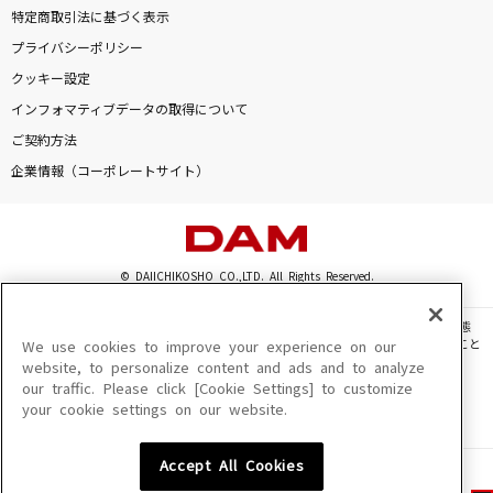
特定商取引法に基づく表示
プライバシーポリシー
クッキー設定
インフォマティブデータの取得について
ご契約方法
企業情報（コーポレートサイト）
© DAIICHIKOSHO CO.,LTD. All Rights Reserved.
このサイトに掲載されている一切の文章・画像・写真・動画・音声等を、手段や形態
を問わず、著作権法の定める範囲を超えて無断で複製、転載、ファイル化などすること
We use cookies to improve your experience on our
を禁じます。
website, to personalize content and ads and to analyze
our traffic. Please click [Cookie Settings] to customize
楽曲及びコンテンツは、機種によりご利用いただけない場合があります。
your cookie settings on our website.
楽曲及びコンテンツの配信日、配信内容が変更になる場合があります。
楽曲によりMYリスト保存ができない場合があります。
Accept All Cookies
JASRAC許諾番号
6602250213Y31015 6602250112Y38026 6602250240Y31015