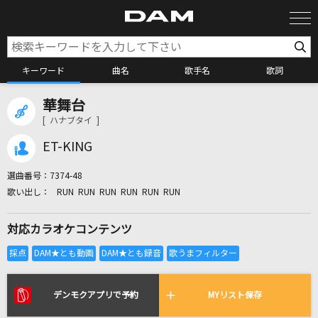
キーワード
曲名
歌手名
歌詞
華舞台
カラオケ検索
[ ハナブタイ ]
ET-KING
カラオケ店舗検索
選曲番号：
7374-48
RUN RUN RUN RUN RUN RUN
カラオケリクエスト
対応カラオケコンテンツ
全国りれき
リアルタイムで歌われている曲の一覧
デンモクアプリで予約
MYリスト保存