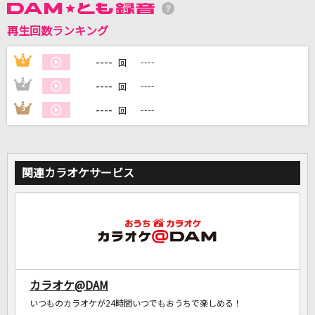
再生回数ランキング
DAMに会員登録・ログインして
カラオケをもっと楽しもう！
----
1
----
回
----
2
----
回
----
3
----
回
自宅でカラオケ歌い放題！
家族や友達と一緒に！練習にも！
関連カラオケサービス
カラオケ@DAM
いつものカラオケが24時間いつでもおうちで楽しめる！