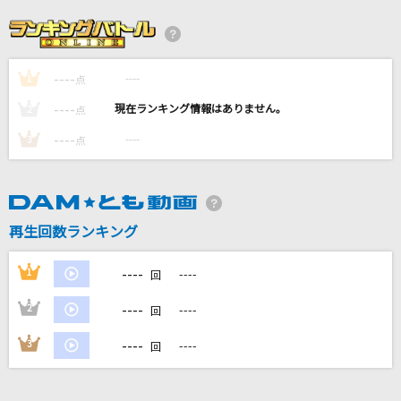
隣で
マルシィ
----
----
1
謝肉祭
点
山口百恵
----
----
2
点
----
----
3
点
はなびら
back number
Maria
再生回数ランキング
GACKT(Gackt)
----
1
----
回
もっと見る
----
2
----
回
DAMの新曲・ランキングなど
----
3
----
回
カラオケ最新情報をチェック！