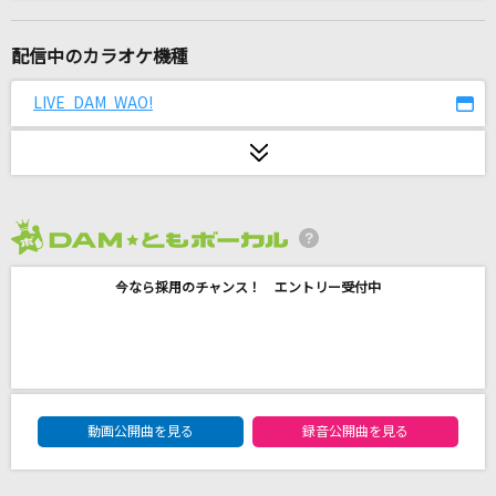
[生音]糸
中島みゆき
配信中のカラオケ機種
[生音]さよならエレジー
LIVE DAM WAO!
菅田将暉
鱗(うろこ)
秦 基博
2026年8月度
離したくはない
今なら採用のチャンス！ エントリー受付中
T-BOLAN
[生音]115万キロのフィルム
Official髭男dism
DAM★ともボーカルエントリーランキング
[生音]スキップ・ビート(SKIPPED BEAT)
動画公開曲を見る
録音公開曲を見る
KUWATA BAND