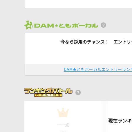
今なら採用のチャンス！ エントリ
DAM★ともボーカルエントリーラン
1
----
点
----