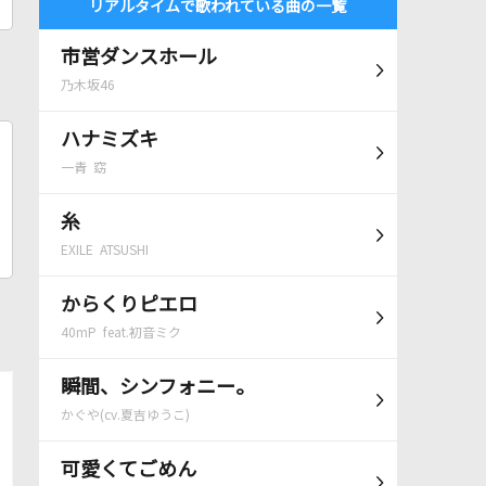
リアルタイムで歌われている曲の一覧
市営ダンスホール
乃木坂46
ハナミズキ
一青 窈
糸
EXILE ATSUSHI
からくりピエロ
40mP feat.初音ミク
瞬間、シンフォニー。
かぐや(cv.夏吉ゆうこ)
可愛くてごめん