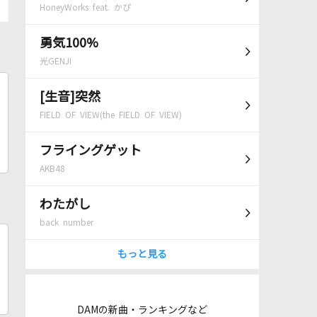
HoneyWorks feat. かぴ
勇気100%
光GENJI
[生音]突然
FIELD OF VIEW(the FIELD OF VIEW)
フライングゲット
AKB48
わたがし
back number
もっと見る
DAMの新曲・ランキングなど