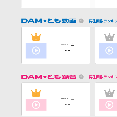
再生回数ランキ
1
2
----
回
----
再生回数ランキ
1
2
----
回
----