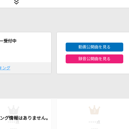
2026年8月度
ー受付中
動画公開曲を見る
録音公開曲を見る
キング
2
3
----
----
点
点
----
----