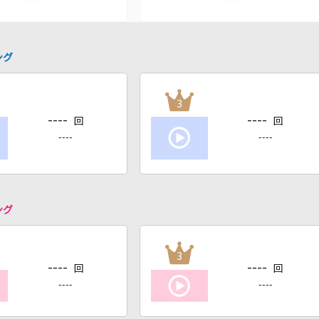
ング
3
----
----
回
回
----
----
ング
3
----
----
回
回
----
----