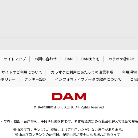
サイトマップ
お問い合わせ
DAM
DAM★とも
カラオケ＠DAM
サイトのご利用について
カラオケご利用にあたっての注意事項
利用規約
ーポリシー
クッキー設定
インフォマティブデータの取得について
ご契
© DAIICHIKOSHO CO.,LTD. All Rights Reserved.
・写真・動画・音声等を、手段や形態を問わず、著作権法の定める範囲を超えて無断で複
楽曲及びコンテンツは、機種によりご利用いただけない場合があります。
楽曲及びコンテンツの配信日、配信内容が変更になる場合があります。