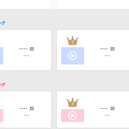
ング
3
----
----
回
回
----
----
ング
3
----
----
回
回
----
----