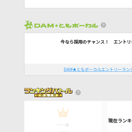
今なら採用のチャンス！ エントリ
DAM★ともボーカルエントリーラン
1
----
点
----