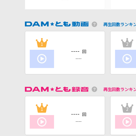
再生回数ランキ
1
2
----
回
----
再生回数ランキ
1
2
----
回
----