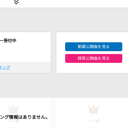
2026年8月度
ー受付中
動画公開曲を見る
録音公開曲を見る
キング
2
3
----
----
点
点
----
----