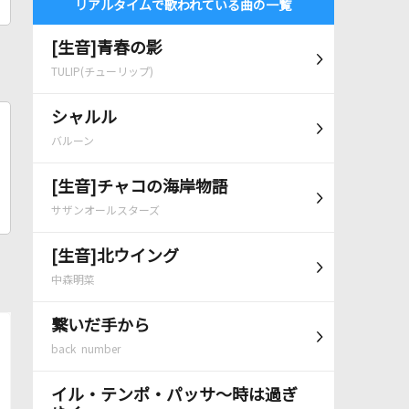
リアルタイムで歌われている曲の一覧
[生音]青春の影
TULIP(チューリップ)
シャルル
バルーン
[生音]チャコの海岸物語
サザンオールスターズ
[生音]北ウイング
中森明菜
繋いだ手から
back number
イル・テンポ・パッサ～時は過ぎ