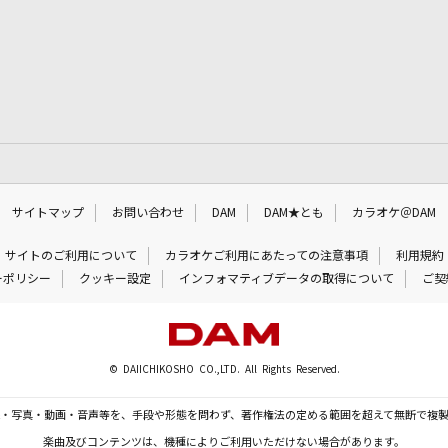
サイトマップ
お問い合わせ
DAM
DAM★とも
カラオケ＠DAM
サイトのご利用について
カラオケご利用にあたっての注意事項
利用規約
ーポリシー
クッキー設定
インフォマティブデータの取得について
ご契
© DAIICHIKOSHO CO.,LTD. All Rights Reserved.
・写真・動画・音声等を、手段や形態を問わず、著作権法の定める範囲を超えて無断で複
楽曲及びコンテンツは、機種によりご利用いただけない場合があります。