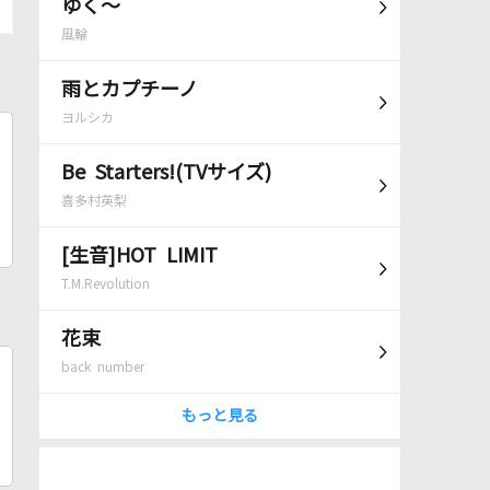
ゆく～
風輪
雨とカプチーノ
ヨルシカ
Be Starters!(TVサイズ)
喜多村英梨
[生音]HOT LIMIT
T.M.Revolution
花束
back number
もっと見る