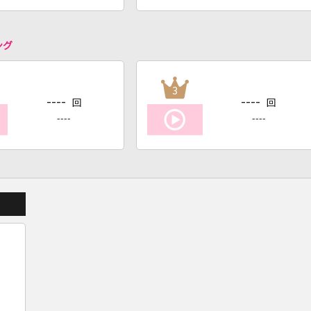
ング
3
----
----
回
回
----
----