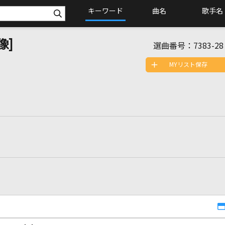
キーワード
曲名
歌手名
像]
選曲番号：
7383-28
MYリスト保存