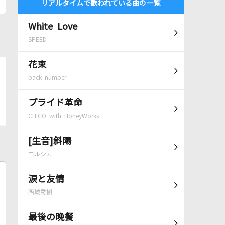
リアルタイムで歌われている曲の一覧
White Love
SPEED
花束
back number
プライド革命
CHiCO with HoneyWorks
[生音]斜陽
ヨルシカ
涙と友情
西城秀樹
最後の晩餐