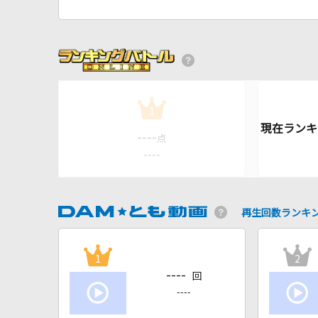
1
----
点
----
再生回数ランキ
1
2
----
回
----