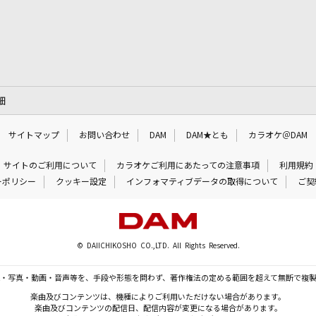
細
サイトマップ
お問い合わせ
DAM
DAM★とも
カラオケ＠DAM
サイトのご利用について
カラオケご利用にあたっての注意事項
利用規約
ーポリシー
クッキー設定
インフォマティブデータの取得について
ご契
© DAIICHIKOSHO CO.,LTD. All Rights Reserved.
・写真・動画・音声等を、手段や形態を問わず、著作権法の定める範囲を超えて無断で複
楽曲及びコンテンツは、機種によりご利用いただけない場合があります。
楽曲及びコンテンツの配信日、配信内容が変更になる場合があります。