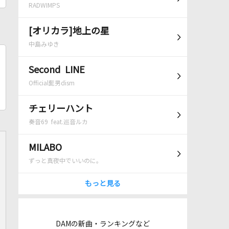
RADWIMPS
[オリカラ]地上の星
中島みゆき
Second LINE
Official髭男dism
チェリーハント
奏音69 feat.巡音ルカ
MILABO
ずっと真夜中でいいのに。
もっと見る
DAMの新曲・ランキングなど