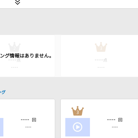
2
3
----
----
点
点
----
----
ング
3
----
----
回
回
----
----