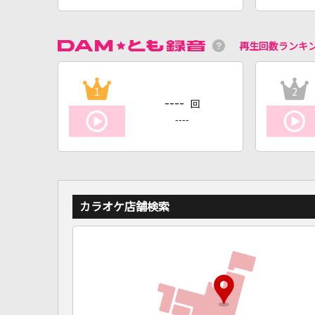
再生回数ランキ
1
2
----
回
----
カラオケ店舗検索