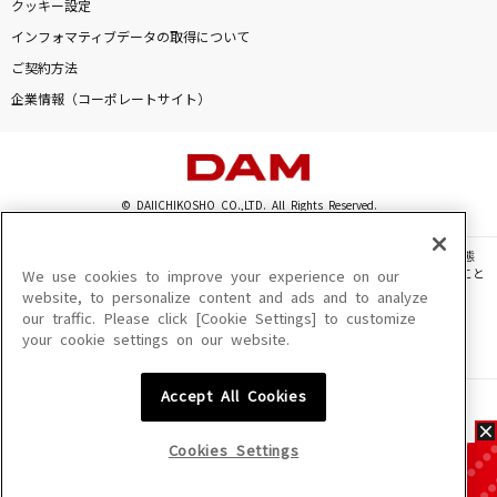
クッキー設定
インフォマティブデータの取得について
ご契約方法
企業情報（コーポレートサイト）
© DAIICHIKOSHO CO.,LTD. All Rights Reserved.
このサイトに掲載されている一切の文章・画像・写真・動画・音声等を、手段や形態
を問わず、著作権法の定める範囲を超えて無断で複製、転載、ファイル化などすること
We use cookies to improve your experience on our
を禁じます。
website, to personalize content and ads and to analyze
our traffic. Please click [Cookie Settings] to customize
楽曲及びコンテンツは、機種によりご利用いただけない場合があります。
your cookie settings on our website.
楽曲及びコンテンツの配信日、配信内容が変更になる場合があります。
楽曲によりMYリスト保存ができない場合があります。
Accept All Cookies
JASRAC許諾番号
6602250213Y31015 6602250112Y38026 6602250240Y31015
6602250241Y45122
Cookies Settings
NexTone許諾番号
ID000002945 ID000002947 ID000002937 ID000002938