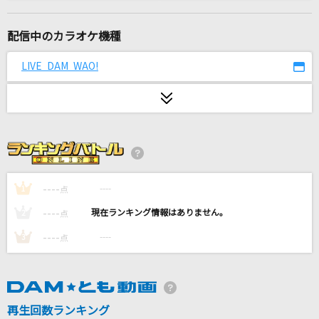
冒険彗星
榎本くるみ
配信中のカラオケ機種
[生音]恋の予感
LIVE DAM WAO!
安全地帯
田園
玉置浩二
メロスのように-LONELY WAY-
AIR MAIL from NAGASAKI
----
----
1
点
----
----
2
点
怪獣の花唄
----
----
3
点
Vaundy
馬と鹿
米津玄師
再生回数ランキング