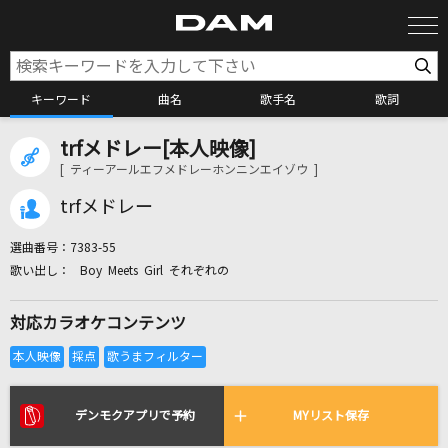
キーワード
曲名
歌手名
歌詞
trfメドレー[本人映像]
カラオケ検索
[ ティーアールエフメドレーホンニンエイゾウ ]
trfメドレー
カラオケ店舗検索
選曲番号：
7383-55
Boy Meets Girl それぞれの
カラオケリクエスト
対応カラオケコンテンツ
全国りれき
リアルタイムで歌われている曲の一覧
デンモクアプリで予約
MYリスト保存