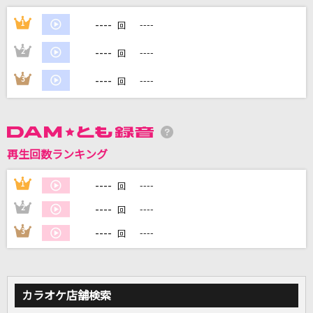
ささやかなレジスタンス
----
1
----
回
荻野目洋子
----
2
----
回
未来の破片
----
3
----
回
ASIAN KUNG-FU GENERATION
[生音]未来予想図Ⅱ
DREAMS COME TRUE
再生回数ランキング
ミックスナッツ
----
1
----
回
Official髭男dism
----
2
----
回
もっと見る
----
3
----
回
DAMの新曲・ランキングなど
カラオケ最新情報をチェック！
カラオケ店舗検索