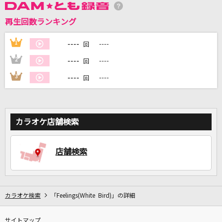
再生回数ランキング
DAMに会員登録・ログインして
カラオケをもっと楽しもう！
----
1
----
回
----
2
----
回
----
3
----
回
自宅でカラオケ歌い放題！
家族や友達と一緒に！練習にも！
カラオケ店舗検索
店舗検索
カラオケ検索
「Feelings(White Bird)」の詳細
サイトマップ