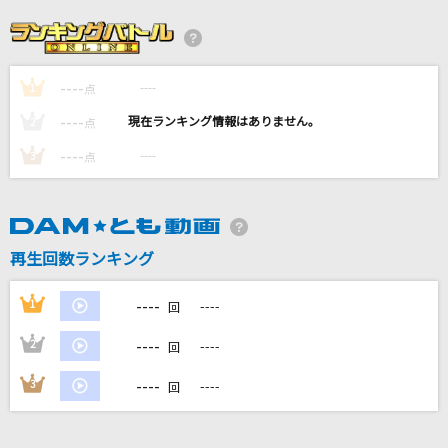
花束のかわりにメロディーを
清水翔太
----
----
1
lulu.
点
Mrs. GREEN APPLE
----
----
2
点
----
----
3
点
オレポーズ～俺なりのラブソング～
PENGIN
[生音]青と夏
再生回数ランキング
Mrs. GREEN APPLE
----
1
----
回
もっと見る
----
2
----
回
DAMの新曲・ランキングなど
----
3
----
回
カラオケ最新情報をチェック！