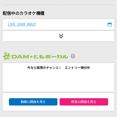
紅蓮の弓矢(アニメver.)
Linked Horizon
配信中のカラオケ機種
[生音]世田谷ラブストーリー
LIVE DAM WAO!
back number
イル・テンポ・パッサ～時は過ぎゆく～
風輪
2026年8月度
愛にできることはまだあるかい
今なら採用のチャンス！ エントリー受付中
RADWIMPS
ロミオとシンデレラ(Game Version)
doriko feat.初音ミク
DAM★ともボーカルエントリーランキング
[生音]水平線
動画公開曲を見る
録音公開曲を見る
back number