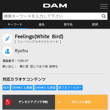
キーワード
曲名
歌手名
歌詞
Feelings(White Bird)
カラオケ検索
[ フィーリングスホワイトバード ]
Ryohu
カラオケ店舗検索
選曲番号：
7386-87
朝と夜 混じり合う頃 独特な
カラオケリクエスト
対応カラオケコンテンツ
全国りれき
リアルタイムで歌われている曲の一覧
デンモクアプリで予約
MYリスト保存