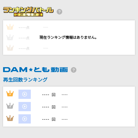
残酷な天使のテーゼ
高橋洋子
----
----
1
点
New Era
----
----
2
点
Hilcrhyme(ヒルクライム)
----
----
3
点
カトラリー
有機酸
再生回数ランキング
女の夜汽車
大江裕
----
1
----
回
もっと見る
----
2
----
回
----
3
----
回
DAMの新曲・ランキングなど
カラオケ最新情報をチェック！