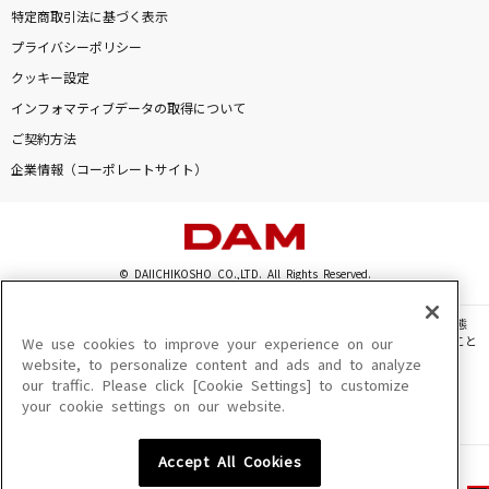
特定商取引法に基づく表示
プライバシーポリシー
クッキー設定
インフォマティブデータの取得について
ご契約方法
企業情報（コーポレートサイト）
© DAIICHIKOSHO CO.,LTD. All Rights Reserved.
このサイトに掲載されている一切の文章・画像・写真・動画・音声等を、手段や形態
を問わず、著作権法の定める範囲を超えて無断で複製、転載、ファイル化などすること
We use cookies to improve your experience on our
を禁じます。
website, to personalize content and ads and to analyze
our traffic. Please click [Cookie Settings] to customize
楽曲及びコンテンツは、機種によりご利用いただけない場合があります。
your cookie settings on our website.
楽曲及びコンテンツの配信日、配信内容が変更になる場合があります。
楽曲によりMYリスト保存ができない場合があります。
Accept All Cookies
JASRAC許諾番号
6602250213Y31015 6602250112Y38026 6602250240Y31015