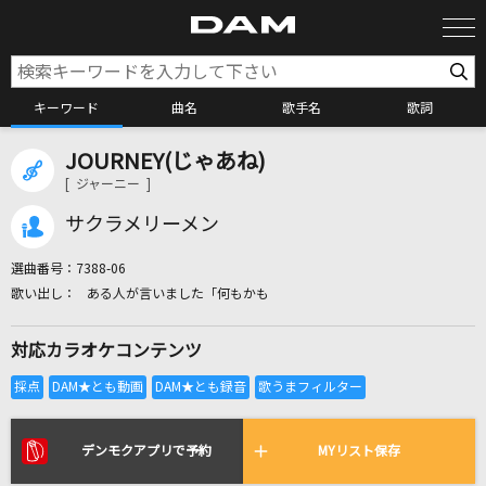
キーワード
曲名
歌手名
歌詞
JOURNEY(じゃあね)
カラオケ検索
[ ジャーニー ]
サクラメリーメン
カラオケ店舗検索
選曲番号：
7388-06
ある人が言いました「何もかも
カラオケリクエスト
対応カラオケコンテンツ
全国りれき
リアルタイムで歌われている曲の一覧
デンモクアプリで予約
MYリスト保存