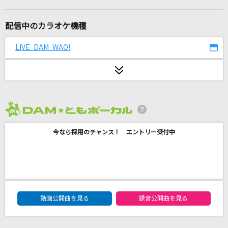
voice
CLOUD
配信中のカラオケ機種
プシ
LIVE DAM WAO!
r-906 feat.初音ミク
[生音]突破口
SUPER BEAVER
2026年8月度
ホワイトノイズ(「東京リベンジャーズ」アニメ
バージョン)
今なら採用のチャンス！ エントリー受付中
Official髭男dism
ファタール
GEMN
DAM★ともボーカルエントリーランキング
動画公開曲を見る
録音公開曲を見る
[生音]ツキミソウ
Novelbright