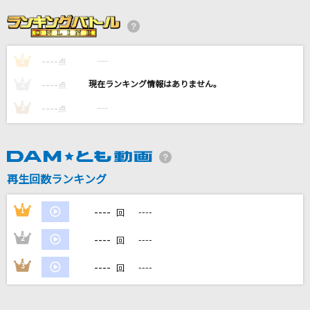
[生音]I LOVE YOU
尾崎豊
----
----
1
B級
点
ちゃんみな
----
----
2
点
----
----
3
点
群青
YOASOBI
U.S.A.
再生回数ランキング
DA PUMP
----
1
----
回
もっと見る
----
2
----
回
DAMの新曲・ランキングなど
----
3
----
回
カラオケ最新情報をチェック！