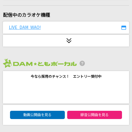
ドラえもんのうた(ドラえもんアニメバージョン)
山野さと子、(台詞)大山のぶ代
配信中のカラオケ機種
メトロノーム
LIVE DAM WAO!
米津玄師
奏(かなで)
スキマスイッチ
2026年8月度
[生音]雪月花
今なら採用のチャンス！ エントリー受付中
辰巳ゆうと
[生音]Calling
B'z
DAM★ともボーカルエントリーランキング
指輪物語
動画公開曲を見る
録音公開曲を見る
Acid Black Cherry