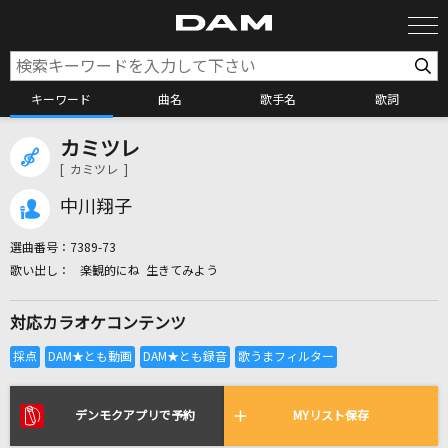
キーワード
曲名
歌手名
歌詞
カミツレ
カラオケ検索
[ カミツレ ]
中川翔子
カラオケ店舗検索
選曲番号：
7389-73
楽観的にね 生きてみよう
カラオケリクエスト
対応カラオケコンテンツ
全国りれき
リアルタイムで歌われている曲の一覧
デンモクアプリで予約
MYリスト保存