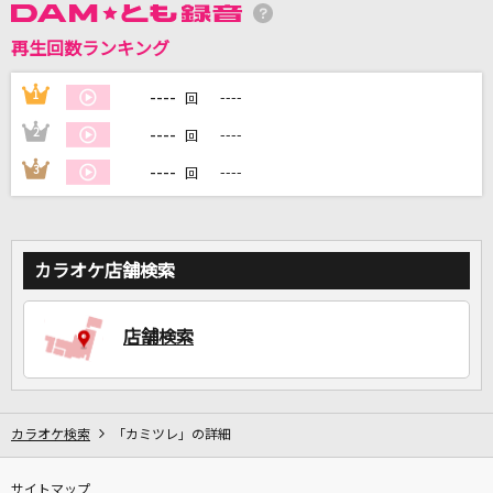
再生回数ランキング
DAMに会員登録・ログインして
カラオケをもっと楽しもう！
----
1
----
回
----
2
----
回
----
3
----
回
自宅でカラオケ歌い放題！
家族や友達と一緒に！練習にも！
カラオケ店舗検索
店舗検索
カラオケ検索
「カミツレ」の詳細
サイトマップ