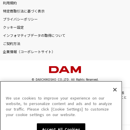
利用規約
特定商取引法に基づく表示
プライバシーポリシー
クッキー設定
インフォマティブデータの取得について
ご契約方法
企業情報（コーポレートサイト）
© DAIICHIKOSHO CO.,LTD. All Rights Reserved.
このサイトに掲載されている一切の文章・画像・写真・動画・音声等を、手段や形態
を問わず、著作権法の定める範囲を超えて無断で複製、転載、ファイル化などすること
We use cookies to improve your experience on our
を禁じます。
website, to personalize content and ads and to analyze
our traffic. Please click [Cookie Settings] to customize
楽曲及びコンテンツは、機種によりご利用いただけない場合があります。
your cookie settings on our website.
楽曲及びコンテンツの配信日、配信内容が変更になる場合があります。
楽曲によりMYリスト保存ができない場合があります。
Accept All Cookies