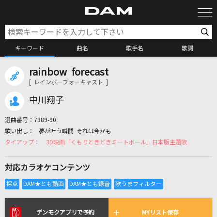
キーワード
曲名
歌手名
歌詞
rainbow forecast
カラオケ検索
[ レインボーフォーキャスト ]
中川翔子
カラオケ店舗検索
選曲番号：
7389-90
夢が叶う瞬間 それは今かも
カラオケリクエスト
3D映画「くもりときどきミートボール」日本版主題歌
対応カラオケコンテンツ
全国りれき
リアルタイムで歌われている曲の一覧
デンモクアプリで予約
MYリスト保存