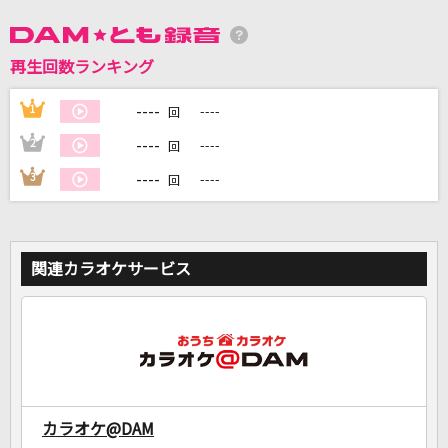
DAMに会員登録・ログインして
再生回数ランキング
カラオケをもっと楽しもう！
----
1
----
回
----
2
----
回
----
3
----
回
自宅でカラオケ歌い放題！
家族や友達と一緒に！練習にも！
関連カラオケサービス
カラオケ@DAM