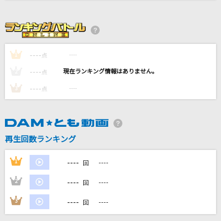
ルーマー
ポリスピカデリー
江差恋女
----
----
1
点
入山アキ子
----
----
2
点
シンデレラガール
----
----
3
点
King & Prince
I LOVE YOU
クリス・ハート
再生回数ランキング
もっと見る
----
1
----
回
----
2
----
回
DAMの新曲・ランキングなど
カラオケ最新情報をチェック！
----
3
----
回