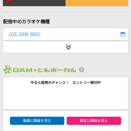
[生音]怪盗
back number
配信中のカラオケ機種
[生音]幸せ
back number
LIVE DAM WAO!
[生音]セロリ
SMAP
[生音]courage
2026年8月度
戸松遥
今なら採用のチャンス！ エントリー受付中
雪の華
中島美嘉
[生音]さよならエレジー
DAM★ともボーカルエントリーランキング
動画公開曲を見る
録音公開曲を見る
菅田将暉