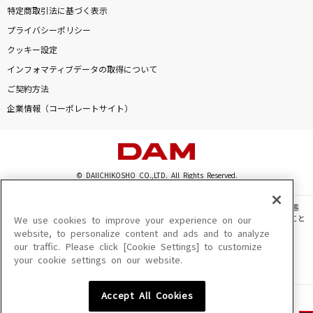
特定商取引法に基づく表示
プライバシーポリシー
クッキー設定
インフォマティブデータの取得について
ご契約方法
企業情報（コーポレートサイト）
© DAIICHIKOSHO CO.,LTD. All Rights Reserved.
このサイトに掲載されている一切の文章・画像・写真・動画・音声等を、手段や形態
を問わず、著作権法の定める範囲を超えて無断で複製、転載、ファイル化などすること
We use cookies to improve your experience on our
を禁じます。
website, to personalize content and ads and to analyze
our traffic. Please click [Cookie Settings] to customize
楽曲及びコンテンツは、機種によりご利用いただけない場合があります。
your cookie settings on our website.
楽曲及びコンテンツの配信日、配信内容が変更になる場合があります。
楽曲によりMYリスト保存ができない場合があります。
Accept All Cookies
JASRAC許諾番号
6602250213Y31015 6602250112Y38026 6602250240Y31015