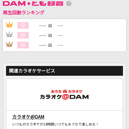
再生回数ランキング
DAMに会員登録・ログインして
カラオケをもっと楽しもう！
----
1
----
回
----
2
----
回
----
3
----
回
自宅でカラオケ歌い放題！
家族や友達と一緒に！練習にも！
関連カラオケサービス
カラオケ@DAM
いつものカラオケが24時間いつでもおうちで楽しめる！