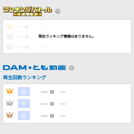
すくりぃむ！
P丸様。
----
----
1
夏になって歌え
点
Little Glee Monster
----
----
2
点
----
----
3
点
[生音]イマジネーション
SPYAIR
モニタリング
再生回数ランキング
DECO*27
----
1
----
回
もっと見る
----
2
----
回
DAMの新曲・ランキングなど
----
3
----
回
カラオケ最新情報をチェック！