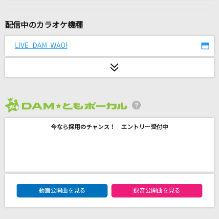
[生音]Everything
Misia
配信中のカラオケ機種
[生音]Mela!
LIVE DAM WAO!
緑黄色社会
ビターバカンス
Mrs. GREEN APPLE
2026年8月度
エンドロール
今なら採用のチャンス！ エントリー受付中
川崎鷹也
[生音]キミシダイ列車
ONE OK ROCK
DAM★ともボーカルエントリーランキング
ギラギラ
動画公開曲を見る
録音公開曲を見る
Ado