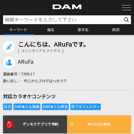
キーワード
曲名
歌手名
歌詞
こんにちは、ARuFaです。
カラオケ検索
[ コンニチハアルファデス ]
ARuFa
カラオケ店舗検索
選曲番号：
7398-17
中二からブログばっかりで
カラオケリクエスト
対応カラオケコンテンツ
全国りれき
リアルタイムで歌われている曲の一覧
デンモクアプリで予約
MYリスト保存