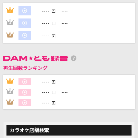
キミ記念日 ～生まれて来てくれてアリガトウ。
----
～
1
----
回
ソナーポケット(Sonar Pocket)
----
2
----
回
輝け
----
3
----
回
ファンキー加藤
花になって(TVアニメ『薬屋のひとりごと』バー
ジョン)
再生回数ランキング
緑黄色社会
----
1
----
回
泡沫の夜
----
2
----
回
nqrse
----
3
----
回
もっと見る
DAMの新曲・ランキングなど
カラオケ店舗検索
カラオケ最新情報をチェック！