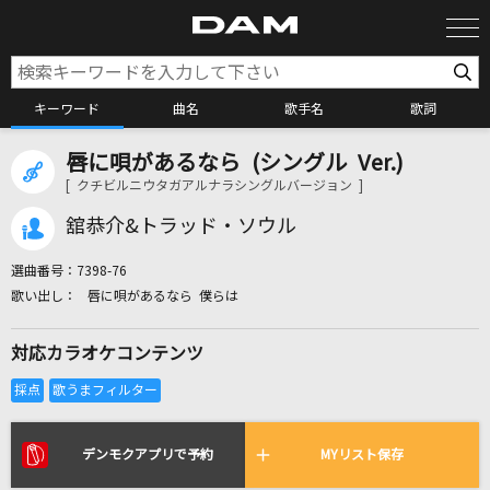
キーワード
曲名
歌手名
歌詞
唇に唄があるなら (シングル Ver.)
カラオケ検索
[ クチビルニウタガアルナラシングルバージョン ]
舘恭介&トラッド・ソウル
カラオケ店舗検索
選曲番号：
7398-76
唇に唄があるなら 僕らは
カラオケリクエスト
対応カラオケコンテンツ
全国りれき
リアルタイムで歌われている曲の一覧
デンモクアプリで予約
MYリスト保存