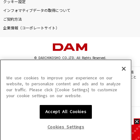
クッキー設定
インフォマティブデータの取得について
ご契約方法
企業情報（コーポレートサイト）
© DAIICHIKOSHO CO.,LTD. All Rights Reserved.
このサイトに掲載されている一切の文章・画像・写真・動画・音声等を、手段や形態
を問わず、著作権法の定める範囲を超えて無断で複製、転載、ファイル化などすること
We use cookies to improve your experience on our
を禁じます。
website, to personalize content and ads and to analyze
our traffic. Please click [Cookie Settings] to customize
楽曲及びコンテンツは、機種によりご利用いただけない場合があります。
your cookie settings on our website.
楽曲及びコンテンツの配信日、配信内容が変更になる場合があります。
楽曲によりMYリスト保存ができない場合があります。
Accept All Cookies
JASRAC許諾番号
6602250213Y31015 6602250112Y38026 6602250240Y31015
6602250241Y45122
Cookies Settings
NexTone許諾番号
ID000002945 ID000002947 ID000002937 ID000002938