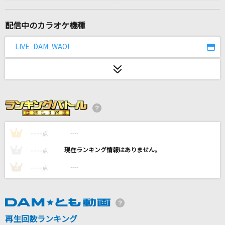
革命的ステップの夜
Chevon
配信中のカラオケ機種
[生音]ふたりごと
LIVE DAM WAO!
RADWIMPS
輝く月のように
Superfly
[生音]ONE NIGHT GIGOLO
チェッカーズ
----
----
1
点
----
----
2
点
Clarity
----
----
3
点
SixTONES
[生音]ブルーアンバー
back number
再生回数ランキング