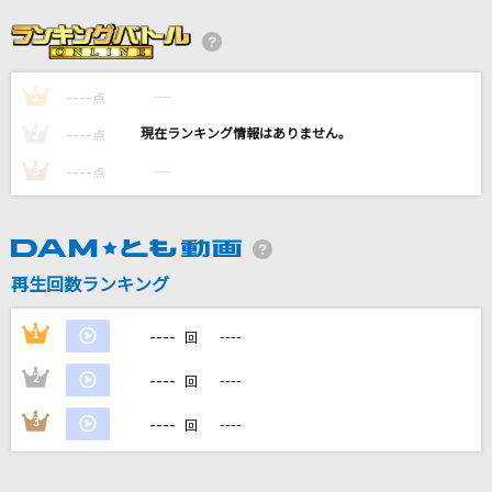
怪獣
サカナクション
----
----
1
夏夜のマジック
点
indigo la End
----
----
2
点
----
----
3
点
[生音]あなたに
MONGOL800
[生音]未来予想図Ⅱ
再生回数ランキング
DREAMS COME TRUE
----
1
----
回
もっと見る
----
2
----
回
DAMの新曲・ランキングなど
----
3
----
回
カラオケ最新情報をチェック！