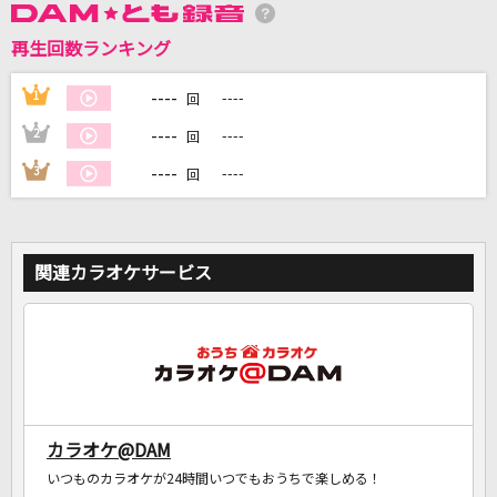
再生回数ランキング
DAMに会員登録・ログインして
カラオケをもっと楽しもう！
----
1
----
回
----
2
----
回
----
3
----
回
自宅でカラオケ歌い放題！
家族や友達と一緒に！練習にも！
関連カラオケサービス
カラオケ@DAM
いつものカラオケが24時間いつでもおうちで楽しめる！