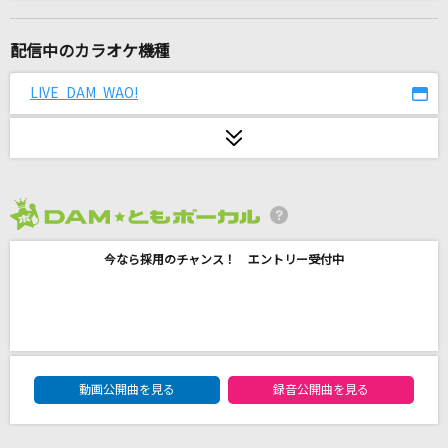
Story
AI
配信中のカラオケ機種
ウォッチドッグス
LIVE DAM WAO!
神様、僕は気づいてしまった
シャルル
バルーン
2026年8月度
やさしさで溢れるように
今なら採用のチャンス！ エントリー受付中
JUJU
慟哭
工藤静香
DAM★ともボーカルエントリーランキング
[生音]いつかのメリークリスマス
動画公開曲を見る
録音公開曲を見る
B'z