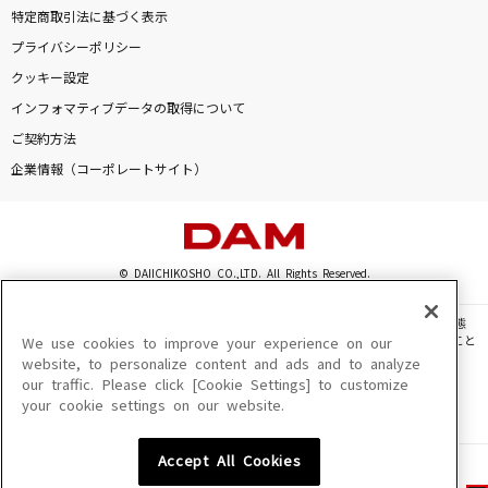
特定商取引法に基づく表示
プライバシーポリシー
クッキー設定
インフォマティブデータの取得について
ご契約方法
企業情報（コーポレートサイト）
© DAIICHIKOSHO CO.,LTD. All Rights Reserved.
このサイトに掲載されている一切の文章・画像・写真・動画・音声等を、手段や形態
を問わず、著作権法の定める範囲を超えて無断で複製、転載、ファイル化などすること
We use cookies to improve your experience on our
を禁じます。
website, to personalize content and ads and to analyze
our traffic. Please click [Cookie Settings] to customize
楽曲及びコンテンツは、機種によりご利用いただけない場合があります。
your cookie settings on our website.
楽曲及びコンテンツの配信日、配信内容が変更になる場合があります。
楽曲によりMYリスト保存ができない場合があります。
Accept All Cookies
JASRAC許諾番号
6602250213Y31015 6602250112Y38026 6602250240Y31015