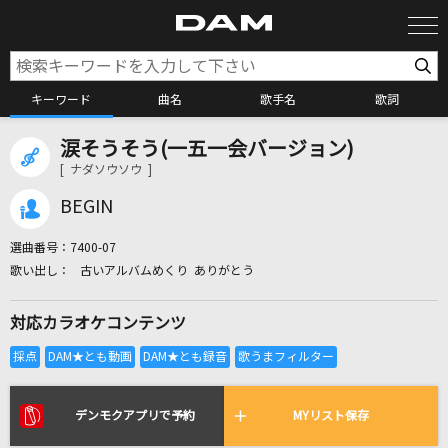
キーワード
曲名
歌手名
歌詞
涙そうそう(一五一会バージョン)
カラオケ検索
[ ナダソウソウ ]
BEGIN
カラオケ店舗検索
選曲番号：
7400-07
古いアルバムめくり ありがとう
カラオケリクエスト
対応カラオケコンテンツ
全国りれき
リアルタイムで歌われている曲の一覧
デンモクアプリで予約
MYリスト保存