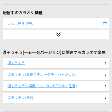
[生音]僕のこと
Mrs. GREEN APPLE
配信中のカラオケ機種
いつかこの涙が
LIVE DAM WAO!
Little Glee Monster
[生音]ハッピーエンド
back number
涙そうそう(一五一会バージョン)に関連するカラオケ楽曲
ぷりきゅきゅ
涙そうそう
CUTIE STREET
涙そうそう(三線ウチナーグチ・バージョン)
IRIS OUT(ビデオクリップバージョン)
米津玄師
涙そうそう～演奏・コーラスBEGIN～(生音)
[生音]涙そうそう
涙そうそう(生音)
夏川りみ