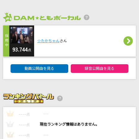
Cinderella
TOMOO
2026年8月度
紅(KURENAI)
X JAPAN (X)
☆たかちゃん
さん
93.744
点
瞳をとじて
平井堅
DAM★ともボーカルエントリーランキング
動画公開曲を見る
録音公開曲を見る
Five
嵐(アラシ)
もっと見る
----
----
1
点
DAMの新曲・ランキングなど
カラオケ最新情報をチェック！
----
----
2
点
----
----
3
点