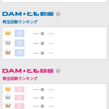
DAMに会員登録・ログインして
カラオケをもっと楽しもう！
再生回数ランキング
----
1
----
回
----
2
----
回
自宅でカラオケ歌い放題！
家族や友達と一緒に！練習にも！
----
3
----
回
再生回数ランキング
----
1
----
回
----
2
----
回
----
3
----
回