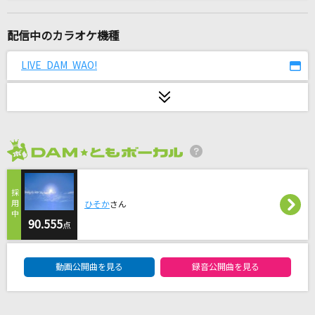
リカ
SIX LOUNGE
配信中のカラオケ機種
夕立のりぼん
LIVE DAM WAO!
ミキト(みきとP) feat.MAYU
高嶺の花子さん
back number
2026年8月度
かつて天才だった俺たちへ
Creepy Nuts
ひそか
さん
[生音]恋人ごっこ
90.555
点
マカロニえんぴつ
DAM★ともボーカルエントリーランキング
動画公開曲を見る
録音公開曲を見る
[生音]恋の終わりの名古屋にひとり
水森かおり