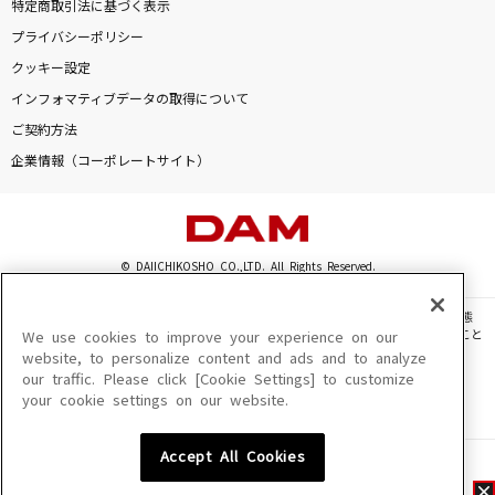
特定商取引法に基づく表示
プライバシーポリシー
クッキー設定
インフォマティブデータの取得について
ご契約方法
企業情報（コーポレートサイト）
© DAIICHIKOSHO CO.,LTD. All Rights Reserved.
このサイトに掲載されている一切の文章・画像・写真・動画・音声等を、手段や形態
を問わず、著作権法の定める範囲を超えて無断で複製、転載、ファイル化などすること
We use cookies to improve your experience on our
を禁じます。
website, to personalize content and ads and to analyze
our traffic. Please click [Cookie Settings] to customize
楽曲及びコンテンツは、機種によりご利用いただけない場合があります。
your cookie settings on our website.
楽曲及びコンテンツの配信日、配信内容が変更になる場合があります。
楽曲によりMYリスト保存ができない場合があります。
Accept All Cookies
JASRAC許諾番号
6602250213Y31015 6602250112Y38026 6602250240Y31015
6602250241Y45122