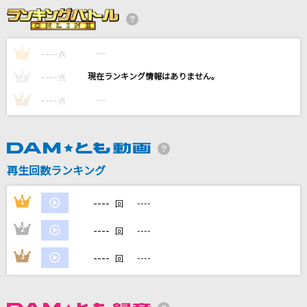
コンタクトケース
Saucy Dog
----
----
1
点
[生音]紫煙
----
----
2
点
神野美伽
----
----
3
点
This Is Me [ディス・イズ・ミー]
Keala Settle & The Greatest Showman Ensemble
Kick
再生回数ランキング
SUPER EIGHT(丸山隆平)
----
1
----
回
もっと見る
----
2
----
回
DAMの新曲・ランキングなど
----
3
----
回
カラオケ最新情報をチェック！