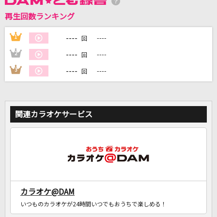
再生回数ランキング
DAMに会員登録・ログインして
カラオケをもっと楽しもう！
----
1
----
回
----
2
----
回
----
3
----
回
自宅でカラオケ歌い放題！
家族や友達と一緒に！練習にも！
関連カラオケサービス
カラオケ@DAM
いつものカラオケが24時間いつでもおうちで楽しめる！