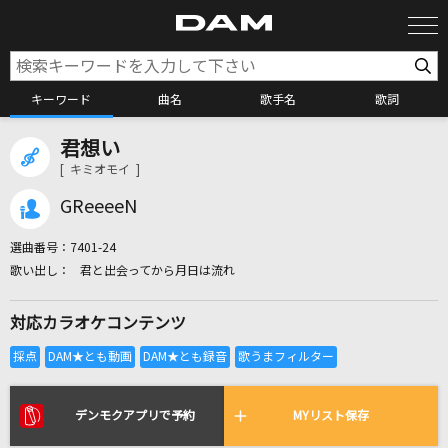
キーワード
曲名
歌手名
歌詞
君想い
カラオケ検索
[ キミオモイ ]
GReeeeN
カラオケ店舗検索
選曲番号：
7401-24
君と出会ってから月日は流れ
カラオケリクエスト
対応カラオケコンテンツ
全国りれき
リアルタイムで歌われている曲の一覧
デンモクアプリで予約
MYリスト保存