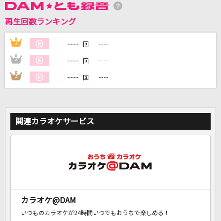
再生回数ランキング
DAMに会員登録・ログインして
カラオケをもっと楽しもう！
----
1
----
回
----
2
----
回
----
3
----
回
自宅でカラオケ歌い放題！
家族や友達と一緒に！練習にも！
関連カラオケサービス
カラオケ@DAM
いつものカラオケが24時間いつでもおうちで楽しめる！