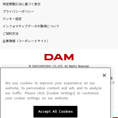
特定商取引法に基づく表示
プライバシーポリシー
クッキー設定
インフォマティブデータの取得について
ご契約方法
企業情報（コーポレートサイト）
© DAIICHIKOSHO CO.,LTD. All Rights Reserved.
このサイトに掲載されている一切の文章・画像・写真・動画・音声等を、手段や形態
を問わず、著作権法の定める範囲を超えて無断で複製、転載、ファイル化などすること
We use cookies to improve your experience on our
を禁じます。
website, to personalize content and ads and to analyze
our traffic. Please click [Cookie Settings] to customize
楽曲及びコンテンツは、機種によりご利用いただけない場合があります。
your cookie settings on our website.
楽曲及びコンテンツの配信日、配信内容が変更になる場合があります。
楽曲によりMYリスト保存ができない場合があります。
Accept All Cookies
JASRAC許諾番号
6602250213Y31015 6602250112Y38026 6602250240Y31015