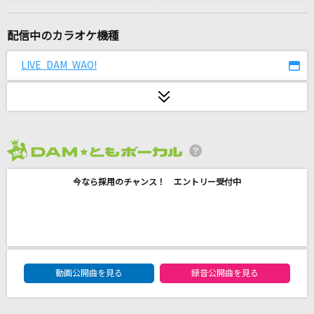
Caravan
Novelbright
配信中のカラオケ機種
DREAMS
LIVE DAM WAO!
ROMANTIC MODE
Jazz with Fizz
機関紳士
2026年8月度
いつか
今なら採用のチャンス！ エントリー受付中
Saucy Dog
金星
ELLEGARDEN
DAM★ともボーカルエントリーランキング
紗痲
動画公開曲を見る
録音公開曲を見る
煮ル果実