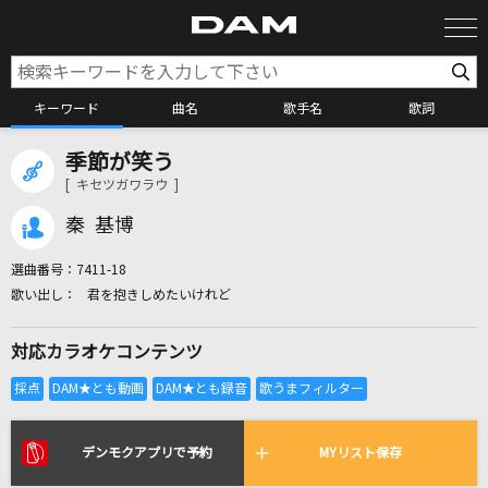
キーワード
曲名
歌手名
歌詞
季節が笑う
カラオケ検索
[ キセツガワラウ ]
秦 基博
カラオケ店舗検索
選曲番号：
7411-18
君を抱きしめたいけれど
カラオケリクエスト
対応カラオケコンテンツ
全国りれき
リアルタイムで歌われている曲の一覧
デンモクアプリで予約
MYリスト保存