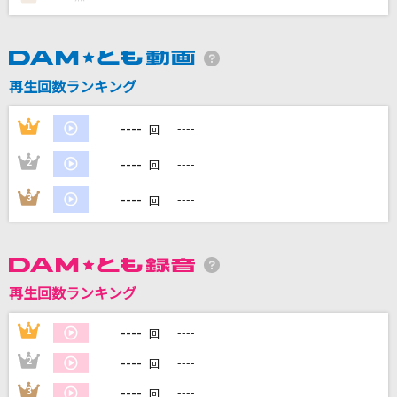
DAMに会員登録・ログインして
カラオケをもっと楽しもう！
再生回数ランキング
----
1
----
回
----
2
----
回
自宅でカラオケ歌い放題！
家族や友達と一緒に！練習にも！
----
3
----
回
再生回数ランキング
----
1
----
回
----
2
----
回
----
3
----
回