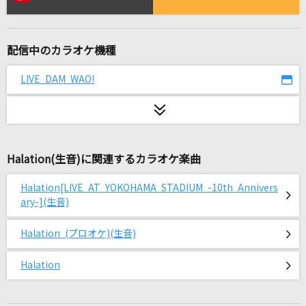
Vinyl
King Gnu
配信中のカラオケ機種
うっせぇわ
Ado
LIVE DAM WAO!
セレナーデ
なとり
Halation(生音)に関連するカラオケ楽曲
君が好きだと叫びたい
BAAD
Halation[LIVE AT YOKOHAMA STADIUM -10th Annivers
ary-](生音)
田園
玉置浩二
Halation (プロオケ)(生音)
残酷な夜に輝け
Halation
LiSA