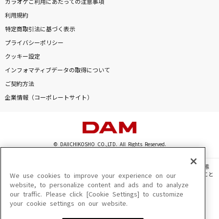
カラオケご利用にあたっての注意事項
利用規約
特定商取引法に基づく表示
プライバシーポリシー
クッキー設定
インフォマティブデータの取得について
ご契約方法
企業情報（コーポレートサイト）
© DAIICHIKOSHO CO.,LTD. All Rights Reserved.
このサイトに掲載されている一切の文章・画像・写真・動画・音声等を、手段や形態
を問わず、著作権法の定める範囲を超えて無断で複製、転載、ファイル化などすること
We use cookies to improve your experience on our
を禁じます。
website, to personalize content and ads and to analyze
our traffic. Please click [Cookie Settings] to customize
楽曲及びコンテンツは、機種によりご利用いただけない場合があります。
your cookie settings on our website.
楽曲及びコンテンツの配信日、配信内容が変更になる場合があります。
楽曲によりMYリスト保存ができない場合があります。