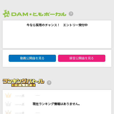
ALONE(B'z LIVE-GYM '91～'92 -IN THE LIFE-
Ver.)
B'z
2026年8月度
今なら採用のチャンス！ エントリー受付中
BELOVED
GLAY
[生音]僕のこと
DAM★ともボーカルエントリーランキング
Mrs. GREEN APPLE
動画公開曲を見る
録音公開曲を見る
愛は勝つ
KAN
もっと見る
----
----
1
点
DAMの新曲・ランキングなど
----
----
2
点
カラオケ最新情報をチェック！
----
----
3
点