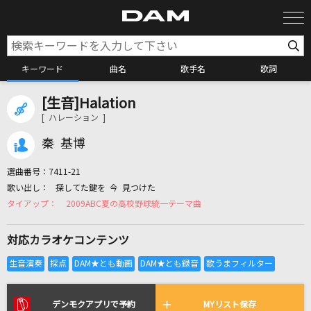
キーワード
曲名
歌手名
歌詞
[生音]Halation
カラオケ検索
[ ハレーション ]
秦 基博
カラオケ店舗検索
選曲番号：
7411-21
探してた鍵を 今 見つけた
カラオケリクエスト
2009ABC夏の高校野球統一テーマ曲
対応カラオケコンテンツ
全国りれき
リアルタイムで歌われている曲の一覧
デンモクアプリで予約
MYリスト保存