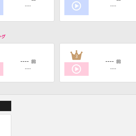
----
----
ング
3
----
----
回
回
----
----