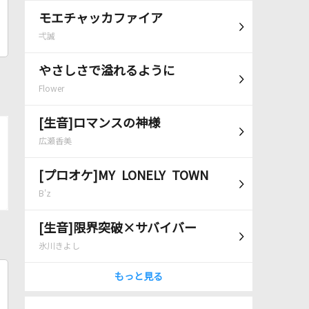
モエチャッカファイア
弌誠
やさしさで溢れるように
Flower
[生音]ロマンスの神様
広瀬香美
[プロオケ]MY LONELY TOWN
B'z
[生音]限界突破×サバイバー
氷川きよし
もっと見る