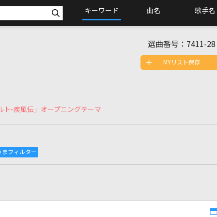
キーワード
曲名
歌手名
選曲番号：
7411-28
MYリスト保存
ナルト-疾風伝」オープニングテーマ