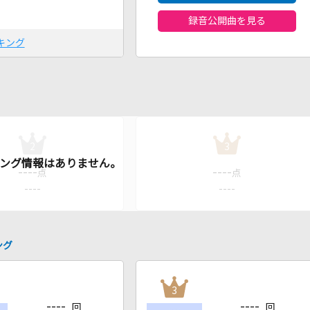
録音公開曲を見る
キング
2
3
----
----
点
点
----
----
ング
3
----
----
回
回