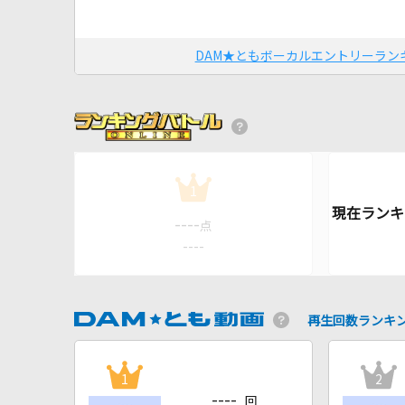
DAM★ともボーカルエントリーラン
1
----
点
----
再生回数ランキ
1
2
----
回